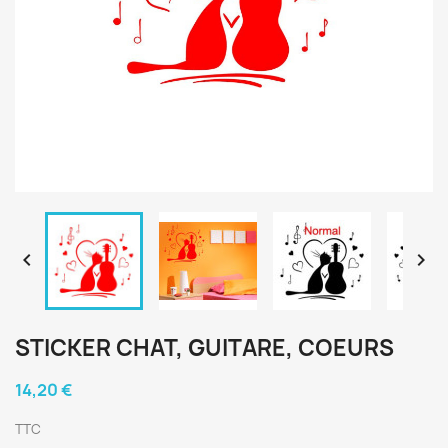


STICKER CHAT, GUITARE, COEURS
14,20 €
TTC