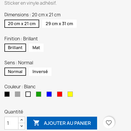
Sticker en vinyle adhésif.
Dimensions : 20 cm x 21 cm
20 cm x 21 cm
29 cm x 31 cm
Finition : Brillant
Brillant
Mat
Sens : Normal
Normal
Inversé
Couleur : Blanc
Noir
Gris
Vert
Bleu
Rouge
Jaune
Blanc
Quantité

favorite_border
AJOUTER AU PANIER