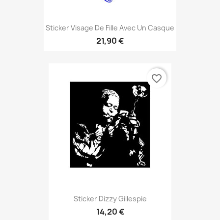
Sticker Visage De Fille Avec Un Casque
21,90 €
favorite_border
Sticker Dizzy Gillespie
14,20 €