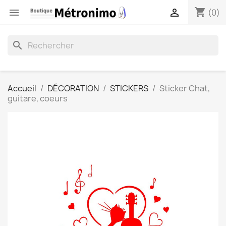
shopping_cart


(0)
search
Accueil
DÉCORATION
STICKERS
Sticker Chat,
guitare, coeurs