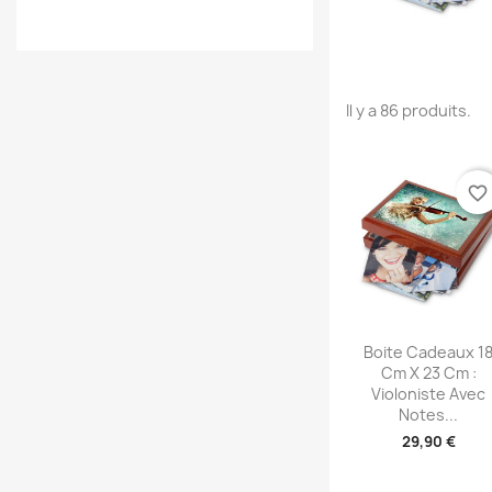
Il y a 86 produits.
favorite_border
Aperçu rapid

Boite Cadeaux 1
Cm X 23 Cm :
Violoniste Avec
Notes...
29,90 €