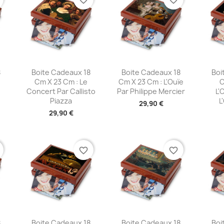
e
Aperçu rapide
Aperçu rapide
A



8
Boite Cadeaux 18
Boite Cadeaux 18
Boi
Cm X 23 Cm : Le
Cm X 23 Cm : L'Ouïe
C
Concert Par Callisto
Par Philippe Mercier
L'
Piazza
L
29,90 €
29,90 €
favorite_border
favorite_border
e
Aperçu rapide
Aperçu rapide
A



8
Boite Cadeaux 18
Boite Cadeaux 18
Boi