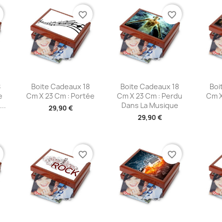
favorite_border
favorite_border
e
Aperçu rapide
Aperçu rapide
A



8
Boite Cadeaux 18
Boite Cadeaux 18
Boi
e
Cm X 23 Cm : Portée
Cm X 23 Cm : Perdu
Cm X
..
Dans La Musique
29,90 €
29,90 €
favorite_border
favorite_border