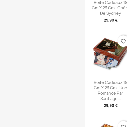
Aperçu rapid

Boite Cadeaux 1
Cm X 23 Cm : Opé
De Sydney
29,90 €
favorite_border
Aperçu rapid

Boite Cadeaux 1
Cm X 23 Cm : Un
Romance Par
Santiago...
29,90 €
favorite_border