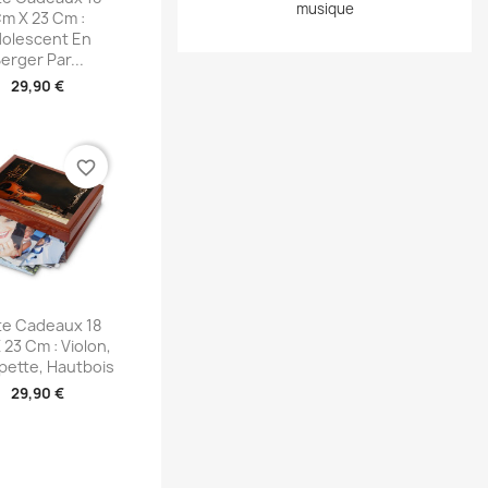
musique
m X 23 Cm :
olescent En
erger Par...
29,90 €
favorite_border
perçu rapide
te Cadeaux 18
23 Cm : Violon,
pette, Hautbois
29,90 €