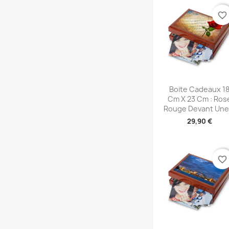
favorite_border
Aperçu rapid

Boite Cadeaux 1
Cm X 23 Cm : Ros
Rouge Devant Une.
29,90 €
favorite_border