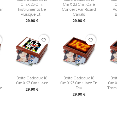
Cm X 23 Cm :
Cm X 23 Cm : Café
C
ar
Instruments De
Concert Par Ricard
Ad
Musique Et...
Canals
B
29,90 €
29,90 €
favorite_border
favorite_border
e
Aperçu rapide
Aperçu rapide
A



8
Boite Cadeaux 18
Boite Cadeaux 18
Boi
Cm X 23 Cm : Jazz
Cm X 23 Cm : Jazz En
Cm X 
z
Feu
Trom
29,90 €
29,90 €