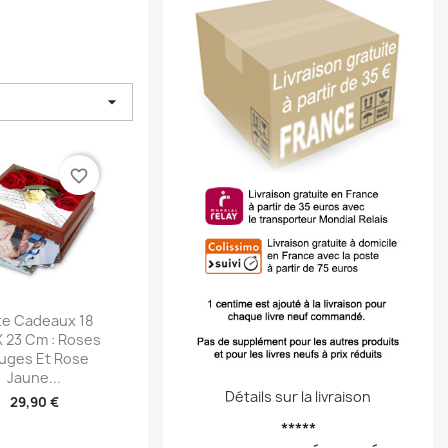

favorite_border
perçu rapide
te Cadeaux 18
 23 Cm : Roses
uges Et Rose
Jaune...
Détails sur la livraison
29,90 €
*****