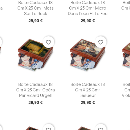
e
Aperçu rapide
Aperçu rapide
A



8
Boite Cadeaux 18
Boite Cadeaux 18
Boi
ra
Cm X 23 Cm : Mots
Cm X 23 Cm : Micro
Cm X
Sur Le Rock
Dans L'eau Et Le Feu
29,90 €
29,90 €
favorite_border
favorite_border
e
Aperçu rapide
Aperçu rapide
A



8
Boite Cadeaux 18
Boite Cadeaux 18
Boi
e
Cm X 23 Cm : Opéra
Cm X 23 Cm :
Cm
Par Ricard Urgell
Lesueur
Viol
29,90 €
29,90 €
favorite_border
favorite_border