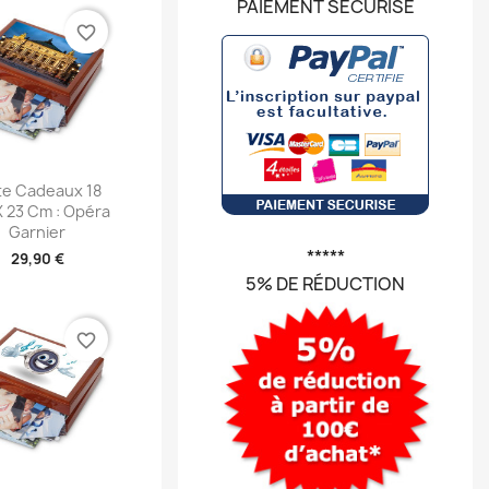
PAIEMENT SÉCURISÉ
favorite_border
perçu rapide
te Cadeaux 18
 23 Cm : Opéra
Garnier
*****
29,90 €
5% DE RÉDUCTION
favorite_border