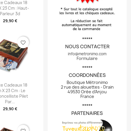
perçu rapide
te Cadeaux 18
 23 Cm : Haut-
Parleur 3d
29,90 €
*****
favorite_border
NOUS CONTACTER
info@metronimo.com
Formulaire
*****
COORDONNÉES
Boutique Métronimo
perçu rapide
te Cadeaux 18
2 rue des alouettes - Drain
 X 23 Cm : Le
49530 Orée d'Anjou
oncelliste Pilet
France
Par...
*****
29,90 €
PARTENAIRES
favorite_border