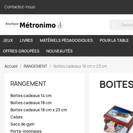
Contactez-nous
search
JEUX
LIVRES
MATÉRIELS PÉDAGOGIQUES
POUR LA TABLE
OFFRES GROUPÉES
NOUVEAUTÉS
Accueil
RANGEMENT
Boites cadeaux 18 cm x 23 cm
BOITES
RANGEMENT
Boites cadeaux 14 cm
Boites cadeaux 18 cm
Boites cadeaux 18 cm x 23 cm
Cabas
Sacs de gym
Porte-monnaies