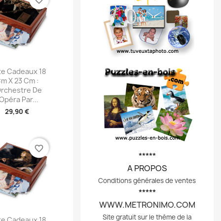
perçu rapide
te Cadeaux 18
m X 23 Cm :
Orchestre De
'Opéra Par...
29,90 €
favorite_border
*****
A PROPOS
Conditions générales de ventes
*****
WWW.METRONIMO.COM
perçu rapide
Site gratuit sur le thème de la
te Cadeaux 18