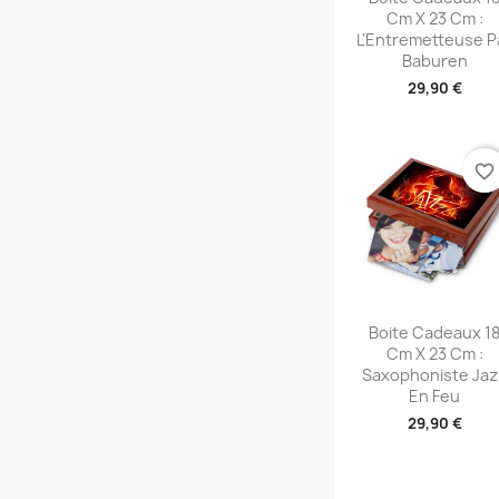
Cm X 23 Cm :
L'Entremetteuse P
Baburen
29,90 €
favorite_border
Aperçu rapid

Boite Cadeaux 1
Cm X 23 Cm :
Saxophoniste Jaz
En Feu
29,90 €