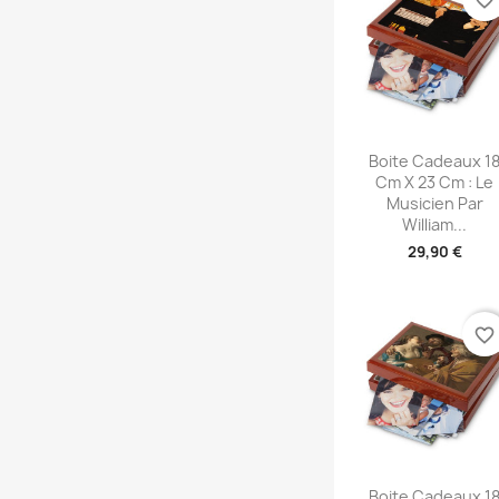
Aperçu rapid

Boite Cadeaux 1
Cm X 23 Cm : Le
Musicien Par
William...
29,90 €
favorite_border
Aperçu rapid

Boite Cadeaux 1