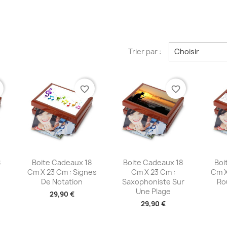
Trier par :
Choisir
favorite_border
favorite_border
e
Aperçu rapide
Aperçu rapide
A



8
Boite Cadeaux 18
Boite Cadeaux 18
Boi
Cm X 23 Cm : Signes
Cm X 23 Cm :
Cm X
De Notation
Saxophoniste Sur
Ro
Une Plage
29,90 €
29,90 €