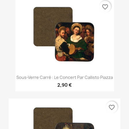
favorite_border
Sous-Verre Carré : Le Concert Par Callisto Piazza
2,90 €
favorite_border