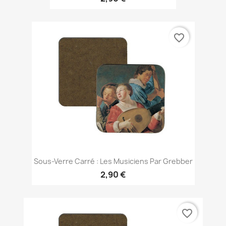
favorite_border
Sous-Verre Carré : Les Musiciens Par Grebber
2,90 €
favorite_border