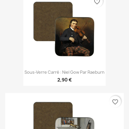
favorite_border
Sous-Verre Carré : Niel Gow Par Raeburn
2,90 €
favorite_border