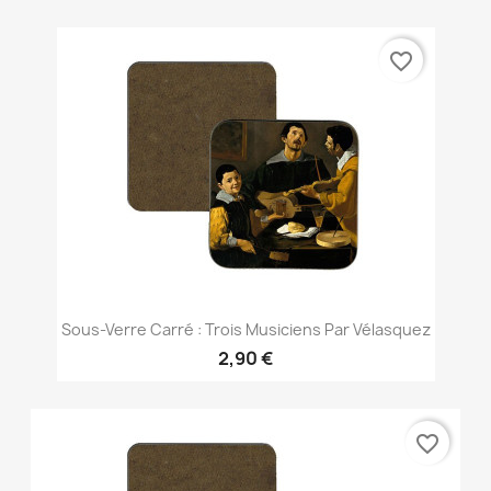
favorite_border
Sous-Verre Carré : Trois Musiciens Par Vélasquez
2,90 €
favorite_border