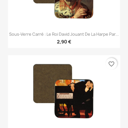
Sous-Verre Carré : Le Roi David Jouant De La Harpe Par...
2,90 €
favorite_border