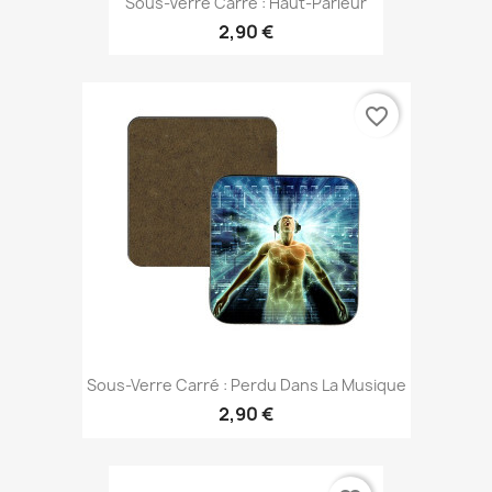
Sous-Verre Carré : Haut-Parleur
2,90 €
favorite_border
Sous-Verre Carré : Perdu Dans La Musique
2,90 €