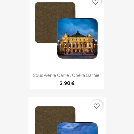
favorite_border
Sous-Verre Carré : Opéra Garnier
2,90 €
favorite_border