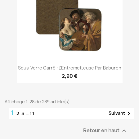
Sous-Verre Carré : L'Entremetteuse Par Baburen
2,90 €
Affichage 1-28 de 289 article(s)
1

Suivant
2
3
…
11
Retour en haut
