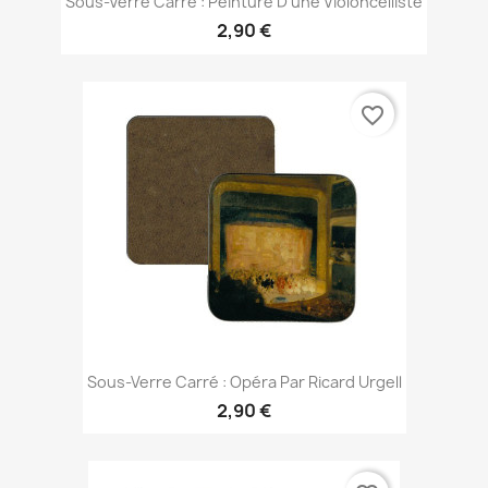
Sous-Verre Carré : Peinture D'une Violoncelliste
2,90 €
favorite_border
Sous-Verre Carré : Opéra Par Ricard Urgell
2,90 €