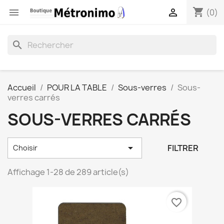
shopping_cart


(0)
search
Accueil
POUR LA TABLE
Sous-verres
Sous-
verres carrés
SOUS-VERRES CARRÉS

FILTRER
Choisir
Affichage 1-28 de 289 article(s)
favorite_border