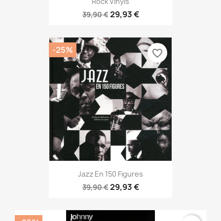
Rock Vinyls
29,93 €
39,90 €
-25%
favorite_border
Jazz En 150 Figures
29,93 €
39,90 €