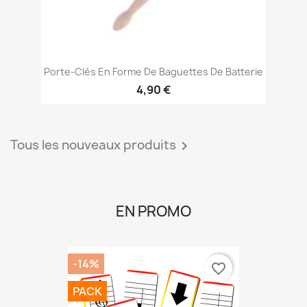
Porte-Clés En Forme De Baguettes De Batterie
4,90 €
Tous les nouveaux produits

EN PROMO
-14%
favorite_border
PACK