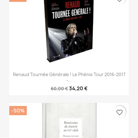
Renaud Tournée Générale ! Le Phénix Tour 2016-2017
-...
34,20 €
60,00 €
-50%
favorite_border