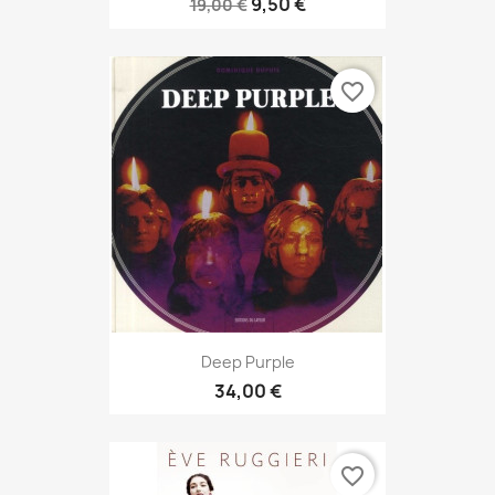
9,50 €
19,00 €
favorite_border
Deep Purple
34,00 €
favorite_border