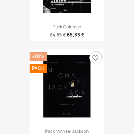
Pack Goldman
65,33 €
84,85 €
-20%
favorite_border
PACK
Pack Michael Jackson