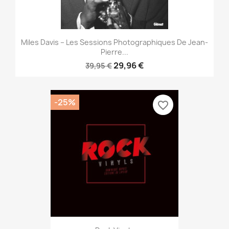
Miles Davis – Les Sessions Photographiques De Jean-
Pierre...
29,96 €
39,95 €
-25%
favorite_border