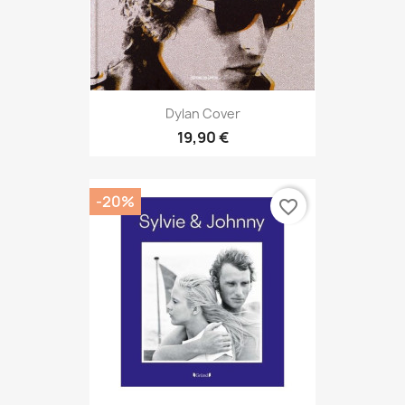
Dylan Cover
19,90 €
-20%
favorite_border