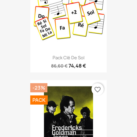
Pack Clé De Sol
74,48 €
86,60 €
-23%
favorite_border
PACK