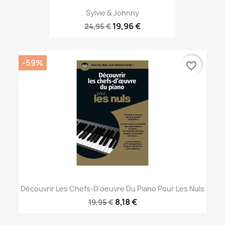
Sylvie & Johnny
19,96 €
24,95 €
-59%
favorite_border
Découvrir Les Chefs-D'oeuvre Du Piano Pour Les Nuls
8,18 €
19,95 €