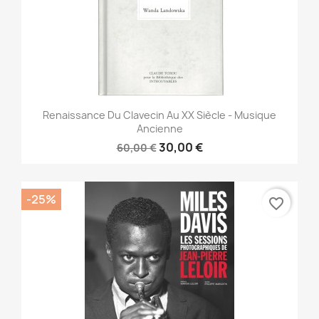
Renaissance Du Clavecin Au XX Siècle - Musique
Ancienne
30,00 €
60,00 €
-25%
favorite_border