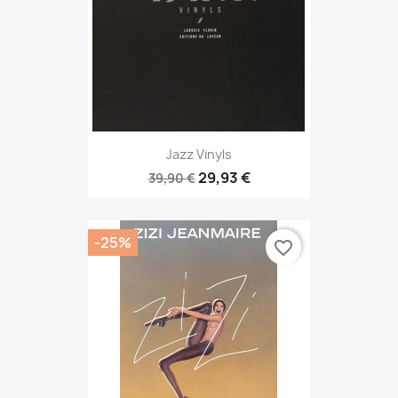
Jazz Vinyls
29,93 €
39,90 €
-25%
favorite_border