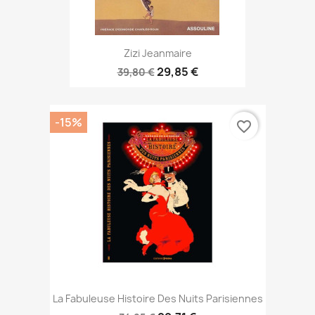
Zizi Jeanmaire
29,85 €
39,80 €
-15%
favorite_border
La Fabuleuse Histoire Des Nuits Parisiennes