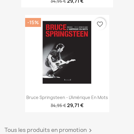
29,71 €
34,95 €
-15%
favorite_border
Bruce Springsteen - L'Amérique En Mots
29,71 €
34,95 €
Tous les produits en promotion
