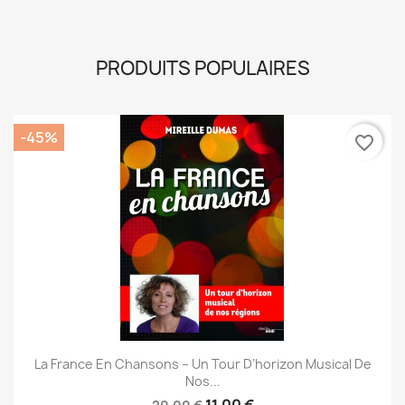
PRODUITS POPULAIRES
-45%
favorite_border
La France En Chansons – Un Tour D’horizon Musical De
Nos...
11,00 €