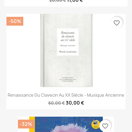
20,00 €
-50%
favorite_border
Renaissance Du Clavecin Au XX Siècle - Musique Ancienne
30,00 €
60,00 €
-32%
favorite_border