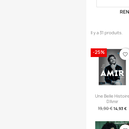
RE
Il y a 31 produits.
-25%
favorite_border
Aperçu rapid

Une Belle Histoir
D'Amir
19,90 €
14,93 €