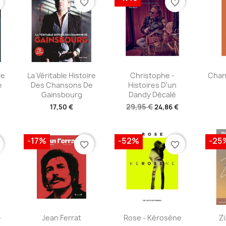
favorite_border
favorite_border
e
Aperçu rapide
Aperçu rapide
A



re
La Véritable Histoire
Christophe -
Chan
e
Des Chansons De
Histoires D'un
Gainsbourg
Dandy Décalé
29,95 €
17,50 €
24,86 €
-17%
-52%
-25
favorite_border
favorite_border
e
Aperçu rapide
Aperçu rapide
A



-
Jean Ferrat
Rose - Kérosène
Zi