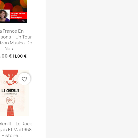
perçu rapide
a France En
sons – Un Tour
izon Musical De
Nos...
,00 €
11,00 €
favorite_border
perçu rapide
ienlit – Le Rock
ais Et Mai 1968
: Histoire...