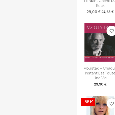
L'enfant Caché D
Rock
29,00 €
24,65 €
favorite_border
Aperçu rapid

Moustaki – Chaqu
Instant Est Tout
Une Vie
29,90 €
-55%
favorite_border