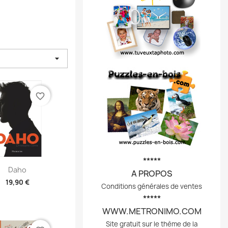

favorite_border
*****
perçu rapide
Daho
A PROPOS
19,90 €
Conditions générales de ventes
*****
WWW.METRONIMO.COM
Site gratuit sur le thème de la