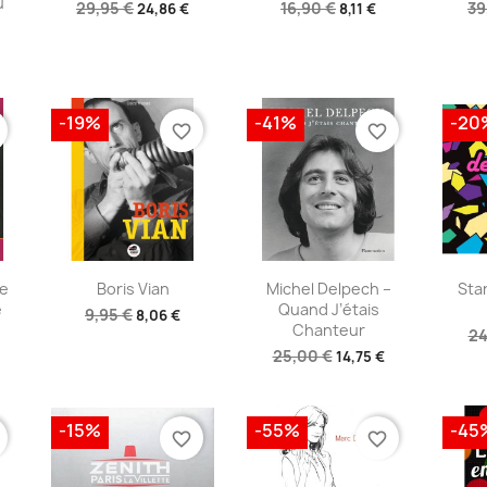
u
29,95 €
16,90 €
39
24,86 €
8,11 €
-19%
-41%
-20
favorite_border
favorite_border
e
Aperçu rapide
Aperçu rapide
A



e
Boris Vian
Michel Delpech –
Sta
e
Quand J’étais
9,95 €
8,06 €
Chanteur
24
25,00 €
14,75 €
-15%
-55%
-45
favorite_border
favorite_border