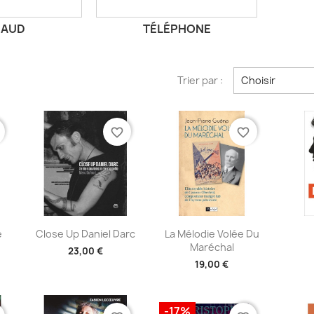
NAUD
TÉLÉPHONE
Trier par :
Choisir
favorite_border
favorite_border
e
Aperçu rapide
Aperçu rapide
A



e
Close Up Daniel Darc
La Mélodie Volée Du
Maréchal
23,00 €
19,00 €
-17%