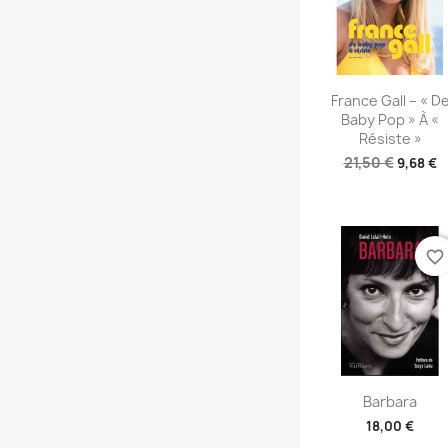
Aperçu rapid

France Gall – « D
Baby Pop » À «
Résiste »
21,50 €
9,68 €
favorite_border
Aperçu rapid

Barbara
18,00 €