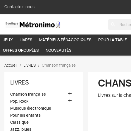
Contactez-nous
search
JEUX
LIVRES
MATÉRIELS PÉDAGOGIQUES
POUR LA TABLE
OFFRES GROUPÉES
NOUVEAUTÉS
Accueil
LIVRES
Chanson française
CHANS
LIVRES

Chanson française
Livres sur la c

Pop, Rock
Musique électronique
Pour les enfants
Classique
Jazz, blues