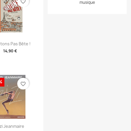
favorite_border
musique
perçu rapide
tons Pas Bête !
14,90 €
%
favorite_border
perçu rapide
zi Jeanmaire