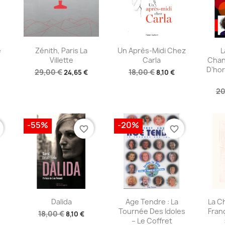
e
Aperçu rapide
Aperçu rapide
A



e
Zénith, Paris La
Un Après-Midi Chez
L
Villette
Carla
Chan
D’hor
29,00 €
18,00 €
24,65 €
8,10 €
20
-55%
-20%
favorite_border
favorite_border
e
Aperçu rapide
Aperçu rapide
A



Dalida
Age Tendre : La
La Ch
Tournée Des Idoles
Franç
18,00 €
8,10 €
– Le Coffret