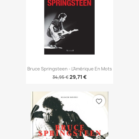
Bruce Springsteen - L'Amérique En Mots
29,71 €
34,95 €
favorite_border