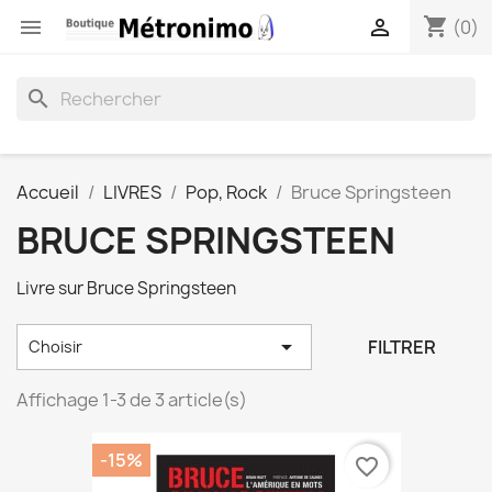
shopping_cart


(0)
search
Accueil
LIVRES
Pop, Rock
Bruce Springsteen
BRUCE SPRINGSTEEN
Livre sur Bruce Springsteen

FILTRER
Choisir
Affichage 1-3 de 3 article(s)
-15%
favorite_border