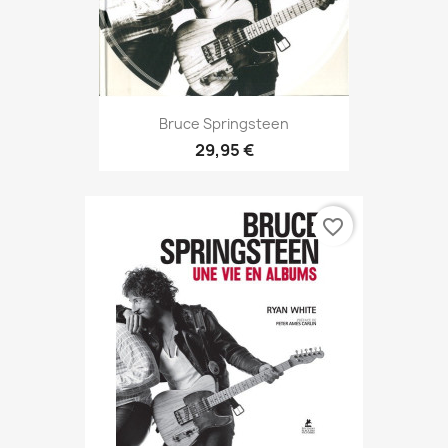
Bruce Springsteen
29,95 €
favorite_border