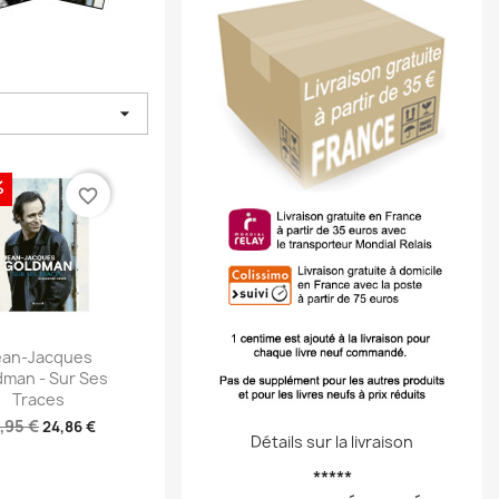

%
favorite_border
perçu rapide
ean-Jacques
dman - Sur Ses
Traces
,95 €
24,86 €
Détails sur la livraison
*****