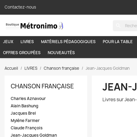
Contactez-nous
search
JEUX
LIVRES
MATÉRIELS PÉDAGOGIQUES
POUR LA TABLE
OFFRES GROUPÉES
NOUVEAUTÉS
Accueil
LIVRES
Chanson française
Jean-Jacques Goldman
JEAN-
CHANSON FRANÇAISE
Charles Aznavour
Livres sur Jea
Alain Bashung
Jacques Brel
Mylène Farmer
Claude François
Jean-Jacques Goldman