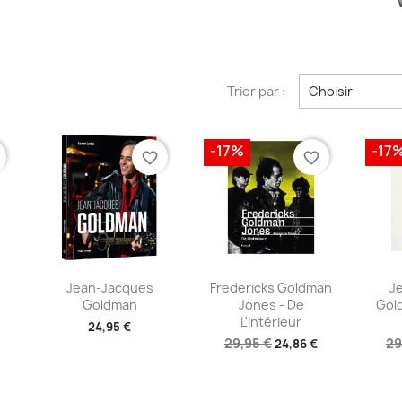
Trier par :
Choisir
-17%
-17
favorite_border
favorite_border
e
Aperçu rapide
Aperçu rapide
A



Jean-Jacques
Fredericks Goldman
J
Goldman
Jones - De
Gol
L'intérieur
24,95 €
29,95 €
29
24,86 €