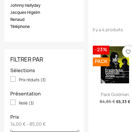
Johnny Hallyday
Jacques Higelin
Renaud
Téléphone
Il y a 4 produits.
-23%
favorite_border
FILTRER PAR
PACK
Sélections
Prix réduits
(3)
Aperçu rapid

Présentation
Pack Goldman
84,85 €
65,33 €
Relié
(3)
Prix
14,00 € - 85,00 €