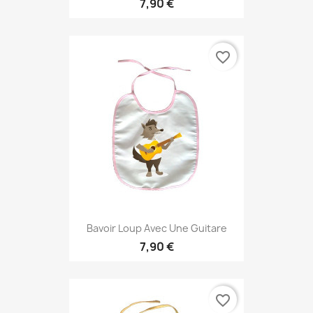
7,90 €
favorite_border
Bavoir Loup Avec Une Guitare
7,90 €
favorite_border