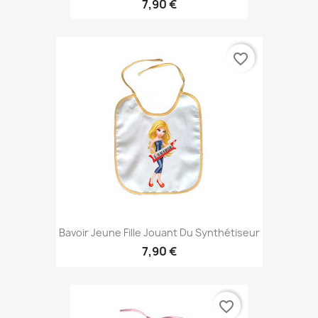
7,90 €
favorite_border
Bavoir Jeune Fille Jouant Du Synthétiseur
7,90 €
favorite_border