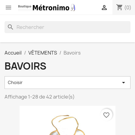
shopping_cart


(0)
search
Accueil
VÊTEMENTS
Bavoirs
BAVOIRS

Choisir
Affichage 1-28 de 42 article(s)
favorite_border