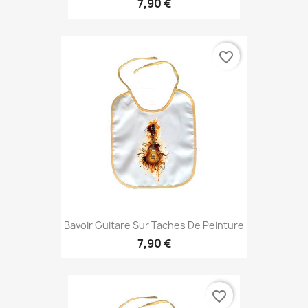
7,90 €
favorite_border
Bavoir Guitare Sur Taches De Peinture
7,90 €
favorite_border