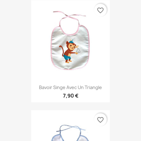
favorite_border
Bavoir Singe Avec Un Triangle
7,90 €
favorite_border