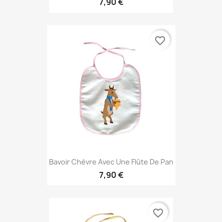
7,90 €
favorite_border
Bavoir Chèvre Avec Une Flûte De Pan
7,90 €
favorite_border