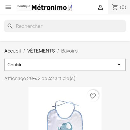
shopping_cart


(0)
search
Accueil
VÊTEMENTS
Bavoirs

Choisir
Affichage 29-42 de 42 article(s)
favorite_border