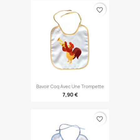
favorite_border
Bavoir Coq Avec Une Trompette
7,90 €
favorite_border