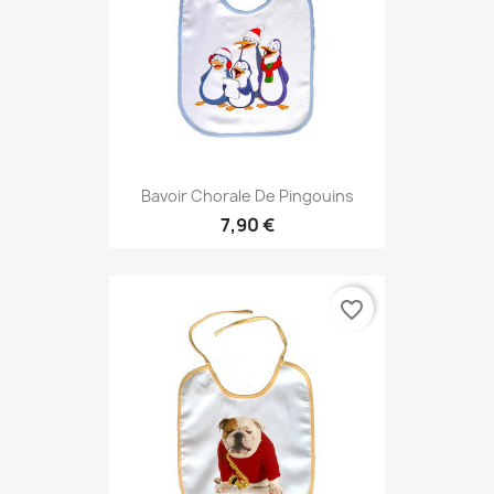
Bavoir Chorale De Pingouins
7,90 €
favorite_border