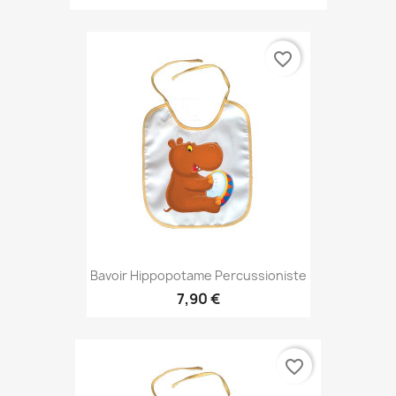
favorite_border
Bavoir Hippopotame Percussioniste
7,90 €
favorite_border