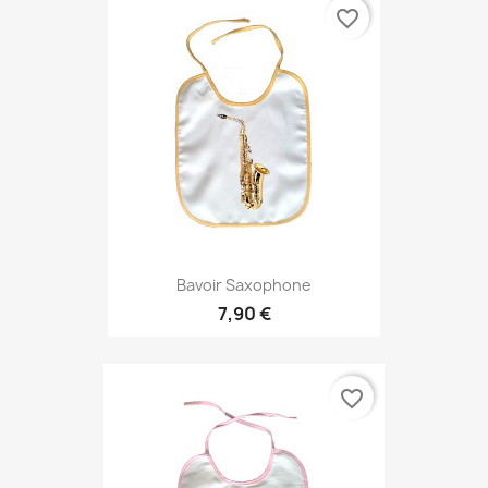
favorite_border
Bavoir Saxophone
7,90 €
favorite_border