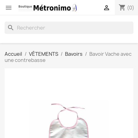
shopping_cart


(0)
search
Accueil
VÊTEMENTS
Bavoirs
Bavoir Vache avec
une contrebasse