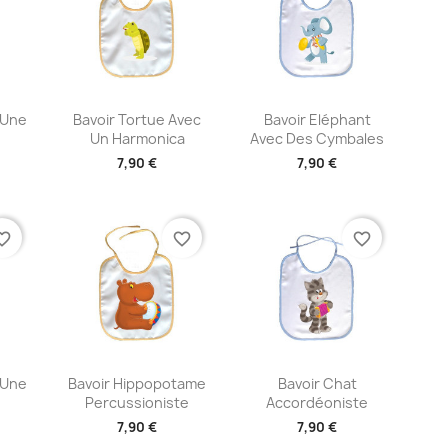
ide
Aperçu rapide
Aperçu rapide


 Une
Bavoir Tortue Avec
Bavoir Eléphant
Un Harmonica
Avec Des Cymbales
7,90 €
7,90 €
te_border
favorite_border
favorite_border
ide
Aperçu rapide
Aperçu rapide


 Une
Bavoir Hippopotame
Bavoir Chat
Percussioniste
Accordéoniste
7,90 €
7,90 €