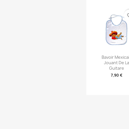
favori
Aperçu rap

Bavoir Mexica
Jouant De L
Guitare
7,90 €