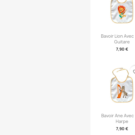
Aperçu rap

Bavoir Lion Avec
Guitare
7,90 €
favori
Aperçu rap

Bavoir Ane Avec
Harpe
7,90 €