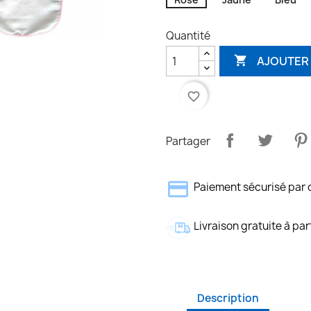
Quantité
AJOUTER 

favorite_border
Partager
Paiement sécurisé par 
Livraison gratuite à par
Description