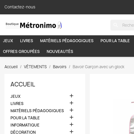
Contactez-nous
search
JEUX
LIVRES
MATÉRIELS PÉDAGOGIQUES
POUR LA TABLE
OFFRES GROUPÉES
NOUVEAUTÉS
Accueil
VÊTEMENTS
Bavoirs
Bavoir Garçon avec un glock
ACCUEIL

JEUX

LIVRES

MATÉRIELS PÉDAGOGIQUES

POUR LA TABLE

INFORMATIQUE

DÉCORATION