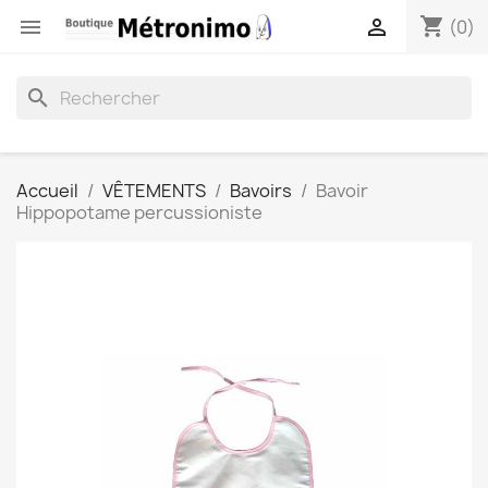
shopping_cart


(0)
search
Accueil
VÊTEMENTS
Bavoirs
Bavoir
Hippopotame percussioniste