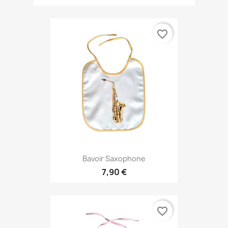
favorite_border
Bavoir Saxophone
7,90 €
favorite_border