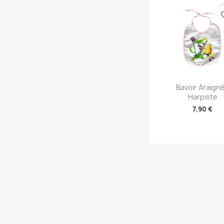
favori
Aperçu rap

Bavoir Araign
Harpiste
7,90 €