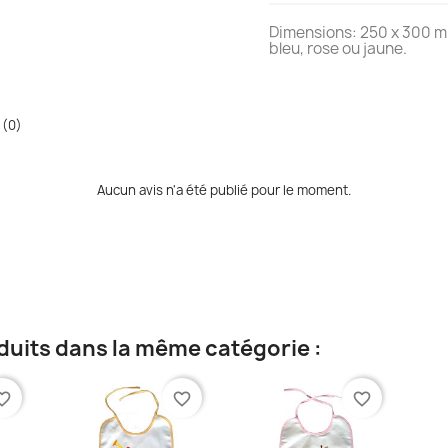
Dimensions: 250 x 300 
bleu, rose ou jaune.
 (0)
Aucun avis n'a été publié pour le moment.
duits dans la même catégorie :
te_border
favorite_border
favorite_border