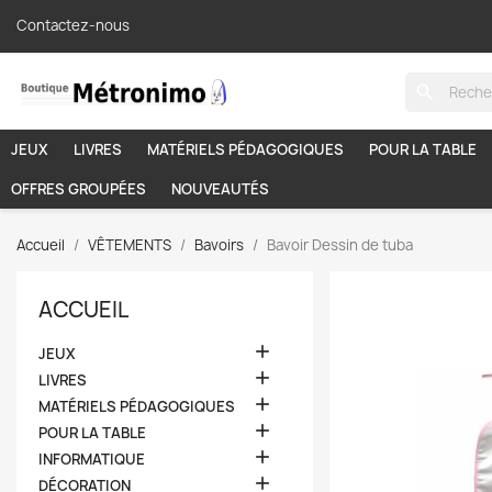
Contactez-nous
search
JEUX
LIVRES
MATÉRIELS PÉDAGOGIQUES
POUR LA TABLE
OFFRES GROUPÉES
NOUVEAUTÉS
Accueil
VÊTEMENTS
Bavoirs
Bavoir Dessin de tuba
ACCUEIL

JEUX

LIVRES

MATÉRIELS PÉDAGOGIQUES

POUR LA TABLE

INFORMATIQUE

DÉCORATION