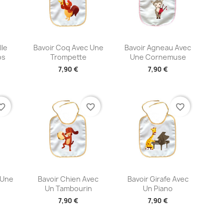
ide
Aperçu rapide
Aperçu rapide


lle
Bavoir Coq Avec Une
Bavoir Agneau Avec
os
Trompette
Une Cornemuse
7,90 €
7,90 €
te_border
favorite_border
favorite_border
ide
Aperçu rapide
Aperçu rapide


 Une
Bavoir Chien Avec
Bavoir Girafe Avec
Un Tambourin
Un Piano
7,90 €
7,90 €