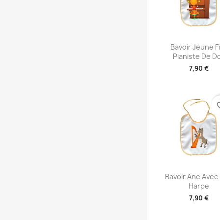
Aperçu rap

Bavoir Jeune Fi
Pianiste De D
7,90 €
favori
Aperçu rap

Bavoir Ane Avec
Harpe
7,90 €