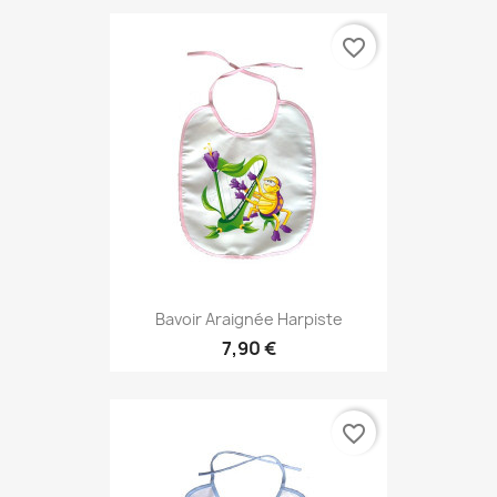
favorite_border
Bavoir Araignée Harpiste
7,90 €
favorite_border