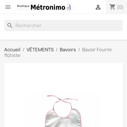
shopping_cart


(0)
search
Accueil
VÊTEMENTS
Bavoirs
Bavoir Fourmi
flûtiste