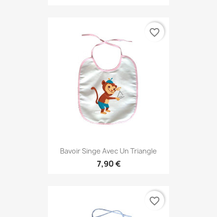
favorite_border
Bavoir Singe Avec Un Triangle
7,90 €
favorite_border