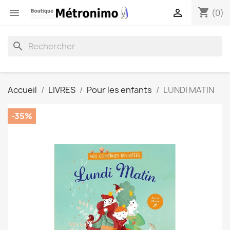
shopping_cart


(0)
search
Accueil
LIVRES
Pour les enfants
LUNDI MATIN
-35%