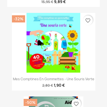
9,89 €
15,95 €
-32%
favorite_border
Mes Comptines En Gommettes - Une Souris Verte
1,90 €
2,80 €
-50%
favorite_border