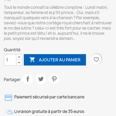
Tout le monde connaît la célèbre comptine : Lundi matin,
l’empereur, sa femme et le p’tit prince… Oui, mais s’il
manquait quelques vers à la chanson ? Par exemple,
saviez-vous que notre cortège royal cherchait à retrouver
le roi des lutins ? celui-ci est très fort pour se cacher, mais
le petit prince est têtu ! et si, aujourd’hui, il ne le trouve
pas, soyez sûr qu’il reviendra demain…
Quantité

favorite_border
AJOUTER AU PANIER
Partager
Paiement sécurisé par carte bancaire
Livraison gratuite à partir de 35 euros