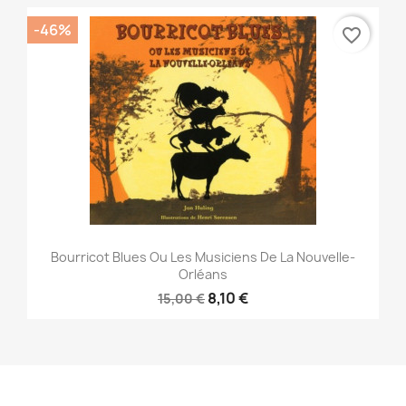
-46%
favorite_border
Bourricot Blues Ou Les Musiciens De La Nouvelle-
Orléans
8,10 €
15,00 €