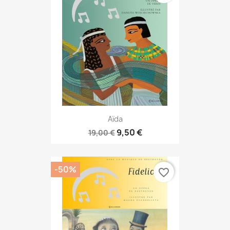
Aïda
9,50 €
19,00 €
-50%
favorite_border