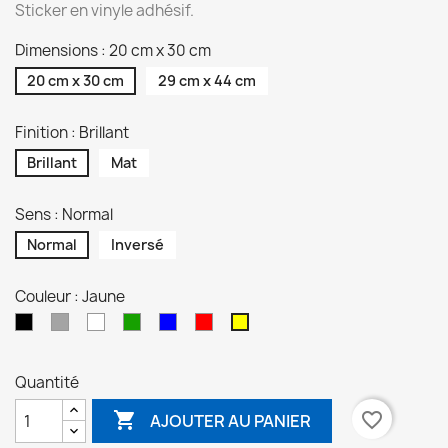
Sticker en vinyle adhésif.
Dimensions : 20 cm x 30 cm
20 cm x 30 cm
29 cm x 44 cm
Finition : Brillant
Brillant
Mat
Sens : Normal
Normal
Inversé
Couleur : Jaune
Noir
Gris
Blanc
Vert
Bleu
Rouge
Jaune
Quantité

favorite_border
AJOUTER AU PANIER