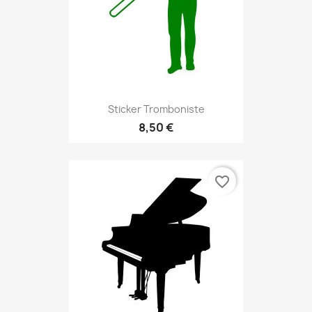
Sticker Tromboniste
8,50 €
favorite_border