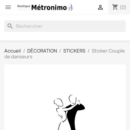
shopping_cart


(0)
search
Accueil
DÉCORATION
STICKERS
Sticker Couple
de danseurs