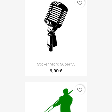
favorite_border
Sticker Micro Super 55
9,90 €
favorite_border