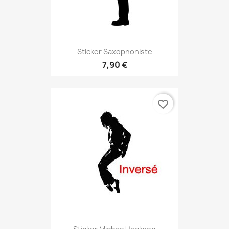
Sticker Saxophoniste
7,90 €
favorite_border