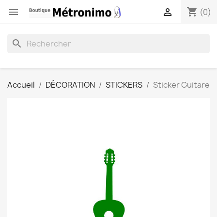
shopping_cart


(0)
search
Accueil
DÉCORATION
STICKERS
Sticker Guitare