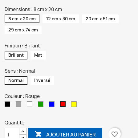
Dimensions : 8 cm x 20 cm
8 cm x 20 cm
12 cm x 30 cm
20 cm x 51 cm
29 cm x 74 cm
Finition : Brillant
Brillant
Mat
Sens : Normal
Normal
Inversé
Couleur : Rouge
Noir
Gris
Blanc
Vert
Bleu
Jaune
Rouge
Quantité

favorite_border
AJOUTER AU PANIER