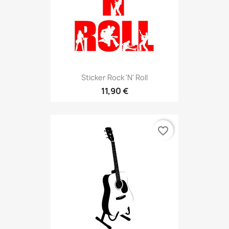
Sticker Rock 'n' Roll
11,90 €
favorite_border