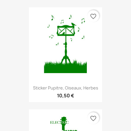
favorite_border
Sticker Pupitre, Oiseaux, Herbes
10,50 €
favorite_border