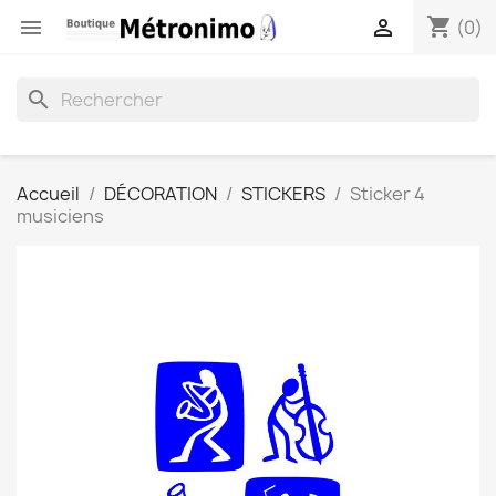
shopping_cart


(0)
search
Accueil
DÉCORATION
STICKERS
Sticker 4
musiciens