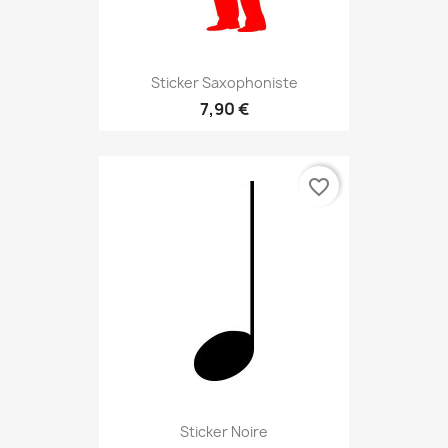
Sticker Saxophoniste
7,90 €
favorite_border
Sticker Noire