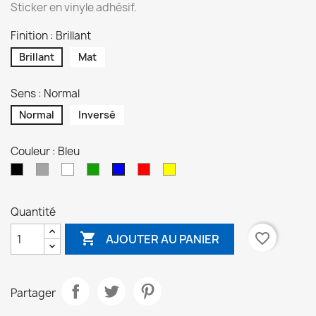
Sticker en vinyle adhésif.
Finition : Brillant
Brillant
Mat
Sens : Normal
Normal
Inversé
Couleur : Bleu
Noir
Gris
Blanc
Vert
Rouge
Jaune
Bleu
Quantité

favorite_border
AJOUTER AU PANIER
Partager