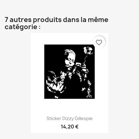
7 autres produits dans la même
catégorie :
favorite_border
Sticker Dizzy Gillespie
14,20 €