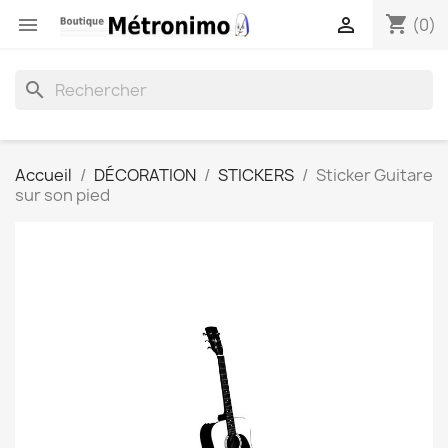
shopping_cart


(0)
search
Accueil
DÉCORATION
STICKERS
Sticker Guitare
sur son pied