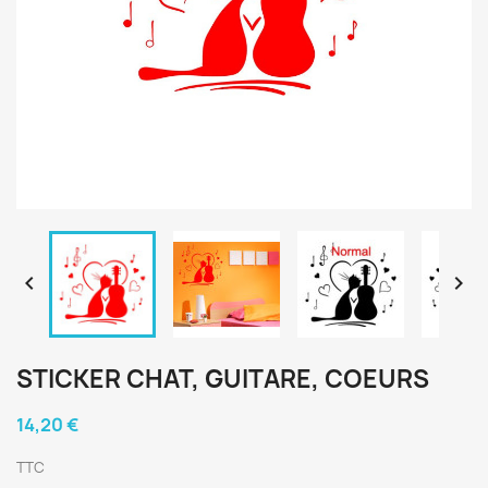


STICKER CHAT, GUITARE, COEURS
14,20 €
TTC