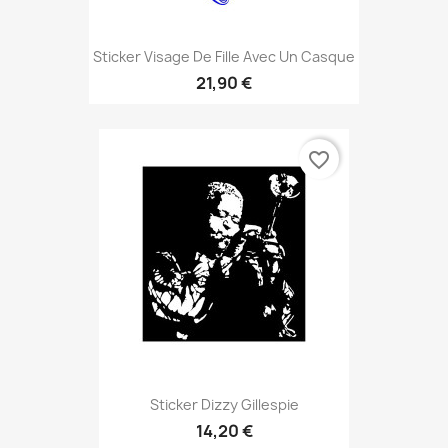
Sticker Visage De Fille Avec Un Casque
21,90 €
favorite_border
Sticker Dizzy Gillespie
14,20 €