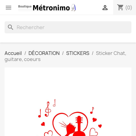
shopping_cart


(0)
search
Accueil
DÉCORATION
STICKERS
Sticker Chat,
guitare, coeurs