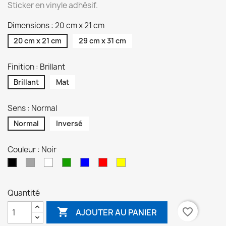
Sticker en vinyle adhésif.
Dimensions : 20 cm x 21 cm
20 cm x 21 cm
29 cm x 31 cm
Finition : Brillant
Brillant
Mat
Sens : Normal
Normal
Inversé
Couleur : Noir
Gris
Blanc
Vert
Bleu
Rouge
Jaune
Noir
Quantité

favorite_border
AJOUTER AU PANIER