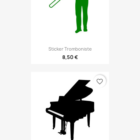
Sticker Tromboniste
8,50 €
favorite_border