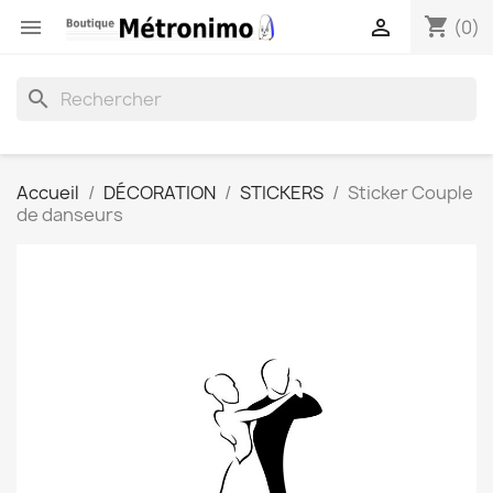
shopping_cart


(0)
search
Accueil
DÉCORATION
STICKERS
Sticker Couple
de danseurs