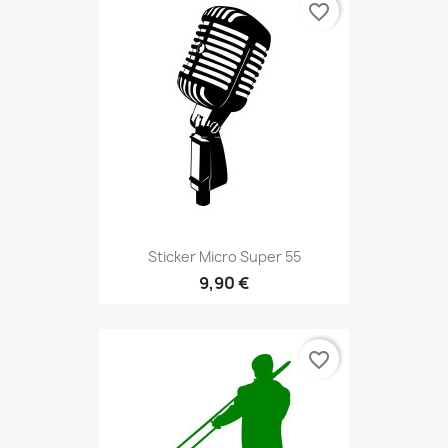
favorite_border
Sticker Micro Super 55
9,90 €
favorite_border