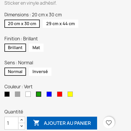
Sticker en vinyle adhésif.
Dimensions : 20 cm x 30 cm
20 cm x 30 cm
29 cm x 44 cm
Finition : Brillant
Brillant
Mat
Sens : Normal
Normal
Inversé
Couleur : Vert
Noir
Gris
Blanc
Bleu
Rouge
Jaune
Vert
Quantité

favorite_border
AJOUTER AU PANIER