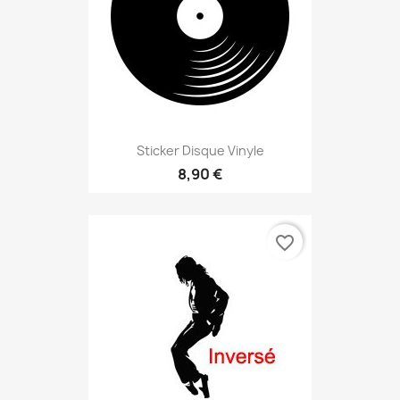
Sticker Disque Vinyle
8,90 €
favorite_border