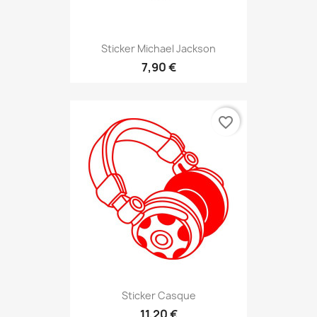
Sticker Michael Jackson
7,90 €
favorite_border
Sticker Casque
11,20 €