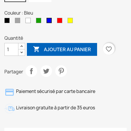
Couleur : Bleu
Noir
Gris
Blanc
Vert
Rouge
Jaune
Bleu
Quantité

favorite_border
AJOUTER AU PANIER
Partager
Paiement sécurisé par carte bancaire
Livraison gratuite à partir de 35 euros