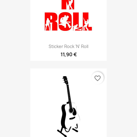
Sticker Rock 'n' Roll
11,90 €
favorite_border