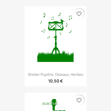
favorite_border
Sticker Pupitre, Oiseaux, Herbes
10,50 €
favorite_border