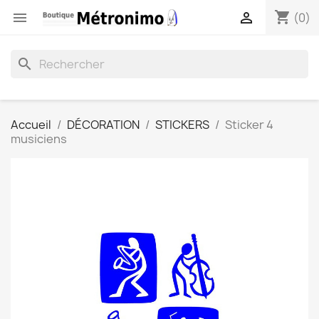
shopping_cart


(0)
search
Accueil
DÉCORATION
STICKERS
Sticker 4
musiciens