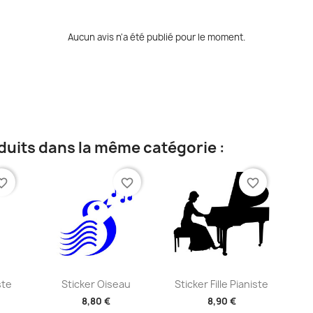
Aucun avis n'a été publié pour le moment.
duits dans la même catégorie :
te_border
favorite_border
favorite_border
ide
Aperçu rapide
Aperçu rapide


ste
Sticker Oiseau
Sticker Fille Pianiste
8,80 €
8,90 €