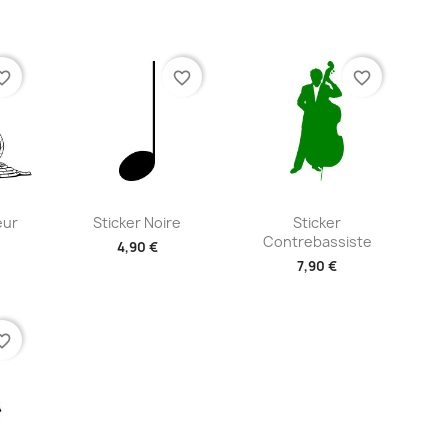
+2
+2
te_border
favorite_border
favorite_border
ide
Aperçu rapide
Aperçu rapide


eur
Sticker Noire
Sticker
Contrebassiste
4,90 €
7,90 €
+2
+2
te_border