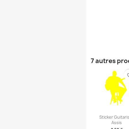
7 autres pro
favori
Aperçu rap

Sticker Guitari
Assis