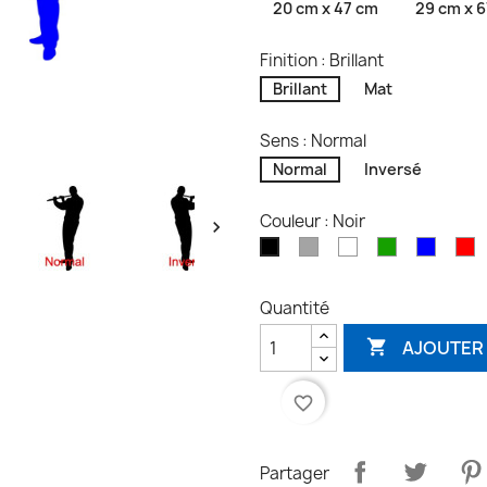
20 cm x 47 cm
29 cm x 
Finition : Brillant
Brillant
Mat
Sens : Normal
Normal
Inversé
Couleur : Noir

Gris
Blanc
Vert
Bleu
R
Noir
Quantité
AJOUTER 

favorite_border
Partager