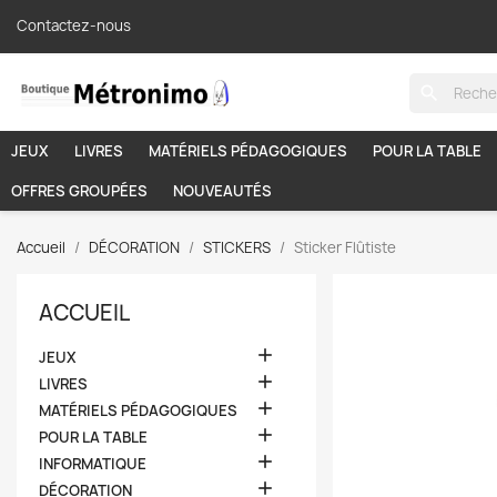
Contactez-nous
search
JEUX
LIVRES
MATÉRIELS PÉDAGOGIQUES
POUR LA TABLE
OFFRES GROUPÉES
NOUVEAUTÉS
Accueil
DÉCORATION
STICKERS
Sticker Flûtiste
ACCUEIL

JEUX

LIVRES

MATÉRIELS PÉDAGOGIQUES

POUR LA TABLE

INFORMATIQUE

DÉCORATION