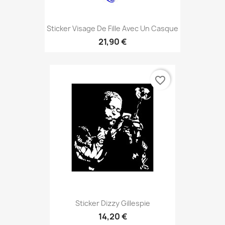
Sticker Visage De Fille Avec Un Casque
21,90 €
favorite_border
Sticker Dizzy Gillespie
14,20 €