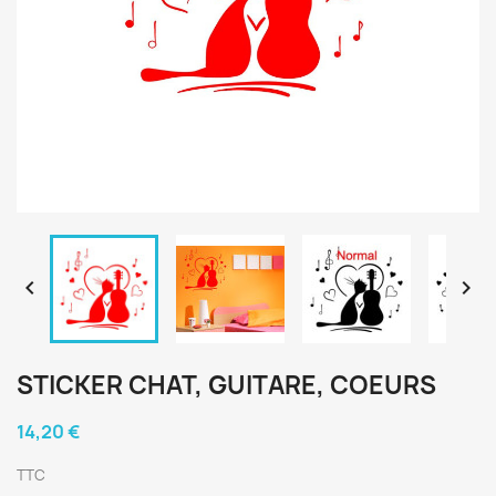


STICKER CHAT, GUITARE, COEURS
14,20 €
TTC