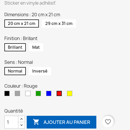
Sticker en vinyle adhésif.
Dimensions : 20 cm x 21 cm
20 cm x 21 cm
29 cm x 31 cm
Finition : Brillant
Brillant
Mat
Sens : Normal
Normal
Inversé
Couleur : Rouge
Noir
Gris
Blanc
Vert
Bleu
Jaune
Rouge
Quantité

favorite_border
AJOUTER AU PANIER