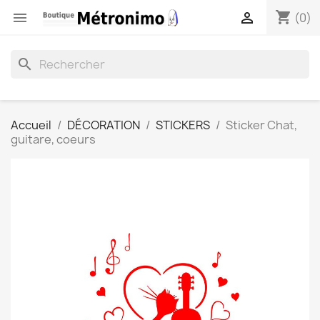
shopping_cart


(0)
search
Accueil
DÉCORATION
STICKERS
Sticker Chat,
guitare, coeurs