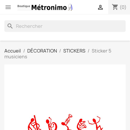
shopping_cart


(0)
search
Accueil
DÉCORATION
STICKERS
Sticker 5
musiciens