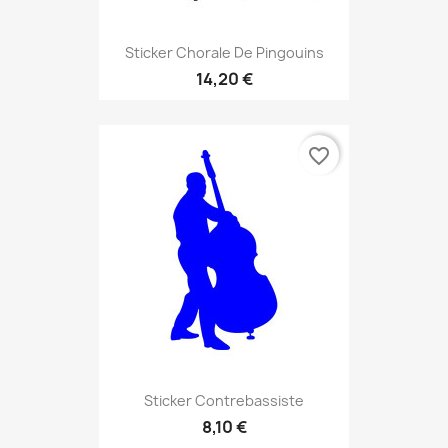
Sticker Chorale De Pingouins
14,20 €
favorite_border
Sticker Contrebassiste
8,10 €