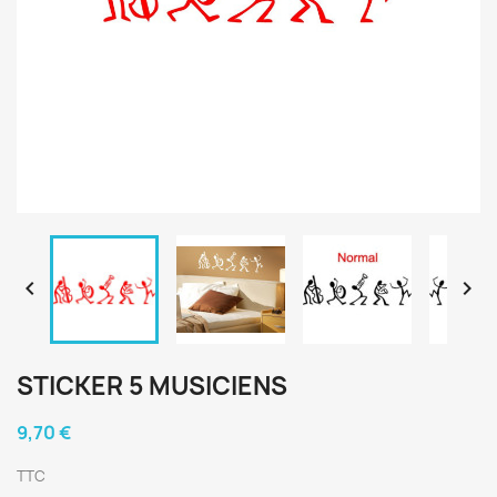


STICKER 5 MUSICIENS
9,70 €
TTC