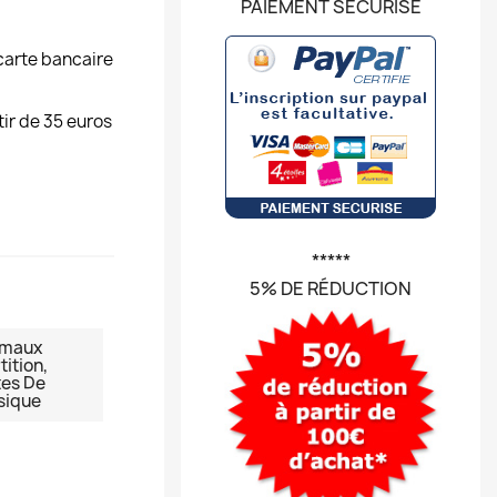
PAIEMENT SÉCURISÉ
carte bancaire
tir de 35 euros
*****
5% DE RÉDUCTION
imaux
tition,
es De
sique