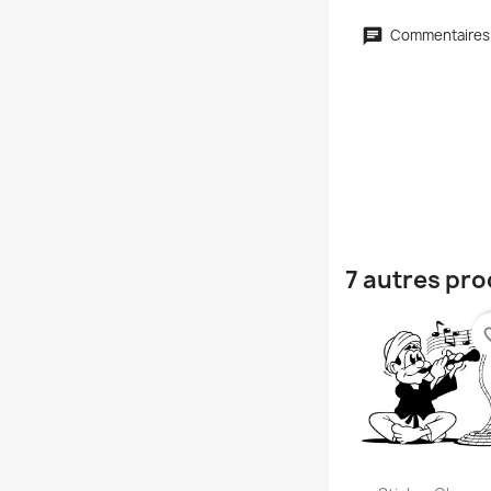
Commentaires
7 autres pro
favori
Aperçu rap
