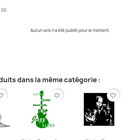
 (0)
Aucun avis n'a été publié pour le moment.
duits dans la même catégorie :
te_border
favorite_border
favorite_border
ide
Aperçu rapide
Aperçu rapide

