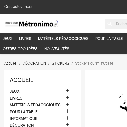
Contactez-nous
search
JEUX
LIVRES
MATÉRIELS PÉDAGOGIQUES
POUR LA TABLE
OFFRES GROUPÉES
NOUVEAUTÉS
Accueil
DÉCORATION
STICKERS
Sticker Fourmi flûtiste
ACCUEIL

JEUX

LIVRES

MATÉRIELS PÉDAGOGIQUES

POUR LA TABLE

INFORMATIQUE

DÉCORATION