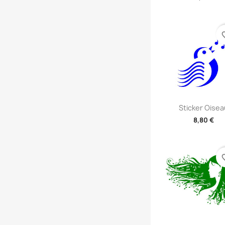
+2
favori
Aperçu rap

Sticker Oisea
8,80 €
+2
favori