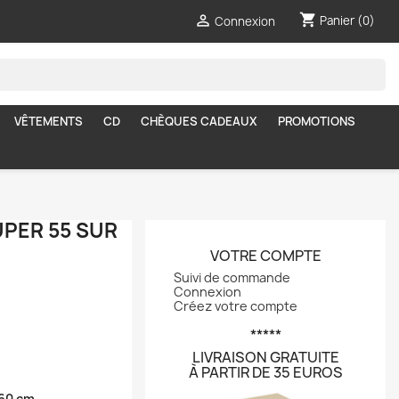
shopping_cart

Panier
(0)
Connexion
VÊTEMENTS
CD
CHÈQUES CADEAUX
PROMOTIONS
UPER 55 SUR
VOTRE COMPTE
Suivi de commande
Connexion
Créez votre compte
*****
LIVRAISON GRATUITE
À PARTIR DE 35 EUROS
160 cm