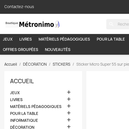
Contactez-nous
search
JEUX
LIVRES
MATÉRIELS PÉDAGOGIQUES
POUR LA TABLE
OFFRES GROUPÉES
NOUVEAUTÉS
Accueil
DÉCORATION
STICKERS
Sticker Micro Super 55 sur pi
ACCUEIL

JEUX

LIVRES

MATÉRIELS PÉDAGOGIQUES

POUR LA TABLE

INFORMATIQUE

DÉCORATION