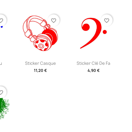
+2
+2
te_border
favorite_border
favorite_border
ide
Aperçu rapide
Aperçu rapide


u
Sticker Casque
Sticker Clé De Fa
11,20 €
4,90 €
+2
+2
te_border