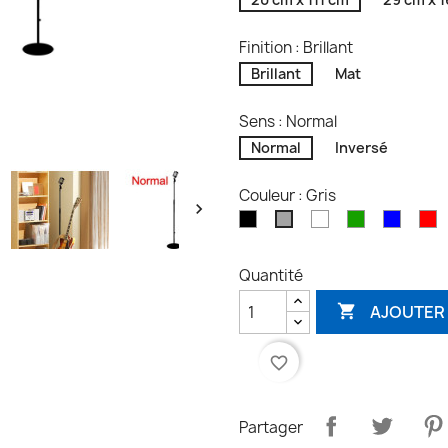
Finition : Brillant
Brillant
Mat
Sens : Normal
Normal
Inversé
Couleur : Gris

Noir
Blanc
Vert
Bleu
R
Gris
Quantité
AJOUTER 

favorite_border
Partager