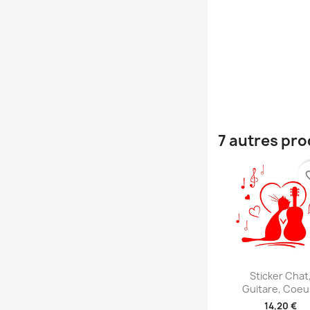
7 autres pro
favori
Aperçu rap

Sticker Chat
Guitare, Coeu
14,20 €