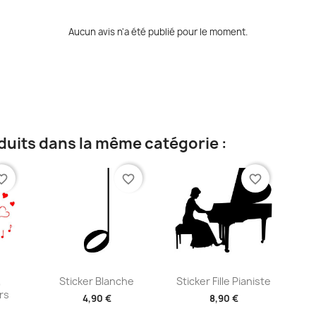
Aucun avis n'a été publié pour le moment.
duits dans la même catégorie :
te_border
favorite_border
favorite_border
ide
Aperçu rapide
Aperçu rapide


,
Sticker Blanche
Sticker Fille Pianiste
rs
4,90 €
8,90 €