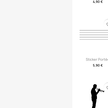
4,90 €
+2
favori
Aperçu rap

Sticker Porté
5,90 €
+2
favori