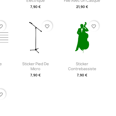
Électrique
Fille Avec Un Casque
7,90 €
21,90 €
+2
+2
te_border
favorite_border
favorite_border
ide
Aperçu rapide
Aperçu rapide


e
Sticker Pied De
Sticker
Micro
Contrebassiste
7,90 €
7,90 €
+2
+2
te_border