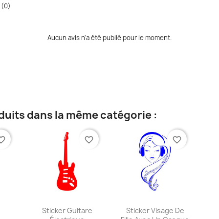
 (0)
Aucun avis n'a été publié pour le moment.
duits dans la même catégorie :
te_border
favorite_border
favorite_border
ide
Aperçu rapide
Aperçu rapide


e
Sticker Guitare
Sticker Visage De