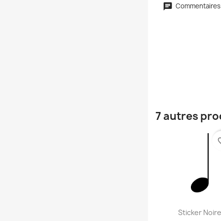
Commentaires
7 autres pro
favori
Aperçu rap

Sticker Noir