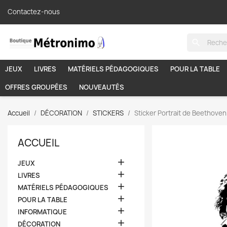
Contactez-nous
search
JEUX
LIVRES
MATÉRIELS PÉDAGOGIQUES
POUR LA TABLE
OFFRES GROUPÉES
NOUVEAUTÉS
Accueil
DÉCORATION
STICKERS
Sticker Portrait de Beethoven
ACCUEIL

JEUX

LIVRES

MATÉRIELS PÉDAGOGIQUES

POUR LA TABLE

INFORMATIQUE

DÉCORATION