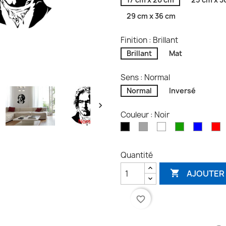
29 cm x 36 cm
Finition : Brillant
Brillant
Mat
Sens : Normal
Normal
Inversé

Couleur : Noir
Gris
Blanc
Vert
Bleu
R
Noir
Quantité
AJOUTER 

favorite_border