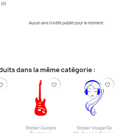
 (0)
Aucun avis n'a été publié pour le moment.
duits dans la même catégorie :
te_border
favorite_border
favorite_border
ide
Aperçu rapide
Aperçu rapide


e
Sticker Guitare
Sticker Visage De