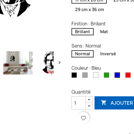
29 cm x 36 cm
Finition : Brillant
Brillant
Mat
Sens : Normal
Normal
Inversé

Couleur : Bleu
Noir
Gris
Blanc
Vert
R
Bleu
Quantité
AJOUTER 

favorite_border