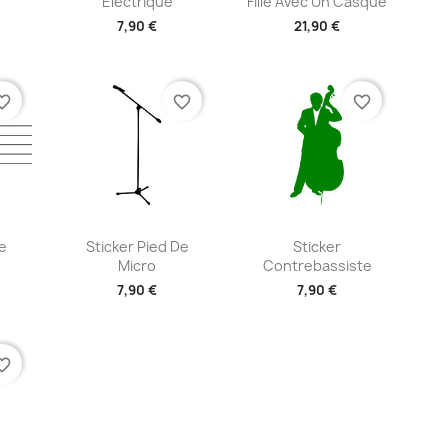
Électrique
Fille Avec Un Casque
7,90 €
21,90 €
+2
+2
te_border
favorite_border
favorite_border
ide
Aperçu rapide
Aperçu rapide


e
Sticker Pied De
Sticker
Micro
Contrebassiste
7,90 €
7,90 €
+2
+2
te_border