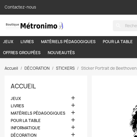
Contactez-nous
search
JEUX
LIVRES
MATÉRIELS PÉDAGOGIQUES
POUR LA TABLE
OFFRES GROUPÉES
NOUVEAUTÉS
Accueil
DÉCORATION
STICKERS
Sticker Portrait de Beethoven
ACCUEIL

JEUX

LIVRES

MATÉRIELS PÉDAGOGIQUES

POUR LA TABLE

INFORMATIQUE

DÉCORATION