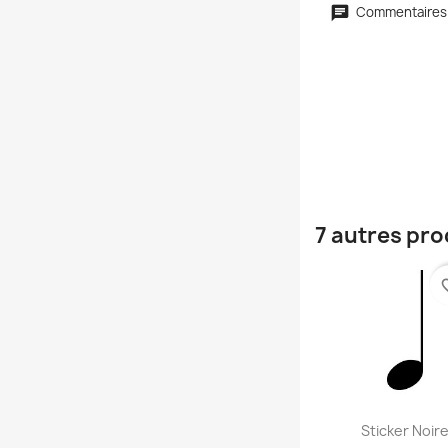
Commentaires
7 autres pro
favori
Aperçu rap

Sticker Noir