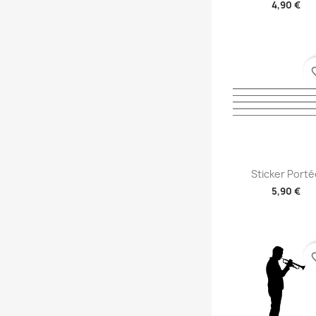
4,90 €
+2
favori
Aperçu rap

Sticker Porté
5,90 €
+2
favori