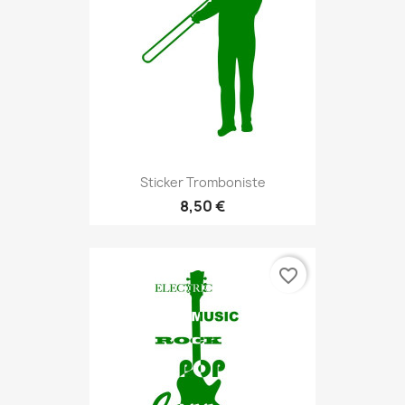
Sticker Tromboniste
8,50 €
favorite_border