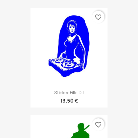
favorite_border
Sticker Fille DJ
13,50 €
favorite_border