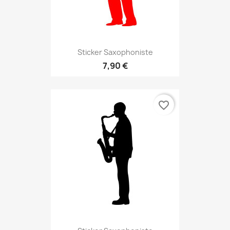
Sticker Saxophoniste
7,90 €
favorite_border