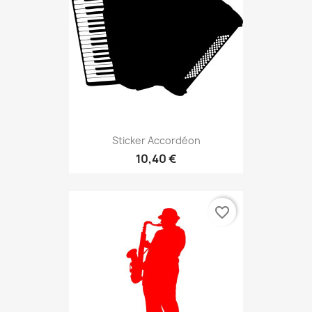
Sticker Accordéon
10,40 €
favorite_border