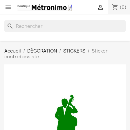
shopping_cart


(0)
search
Accueil
DÉCORATION
STICKERS
Sticker
contrebassiste