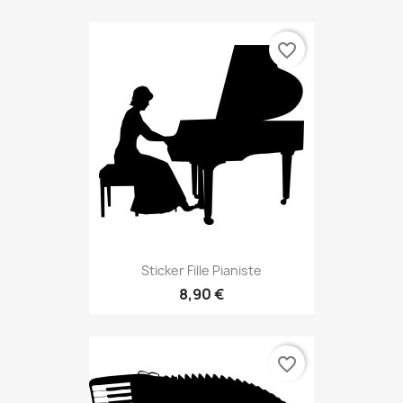
favorite_border
Sticker Fille Pianiste
8,90 €
favorite_border