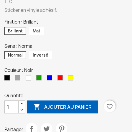
TTC
Sticker en vinyle adhésif.
Finition : Brillant
Brillant
Mat
Sens : Normal
Normal
Inversé
Couleur : Noir
Gris
Blanc
Vert
Bleu
Rouge
Jaune
Noir
Quantité

favorite_border
AJOUTER AU PANIER
Partager