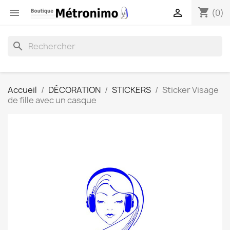
shopping_cart


(0)
search
Accueil
DÉCORATION
STICKERS
Sticker Visage
de fille avec un casque