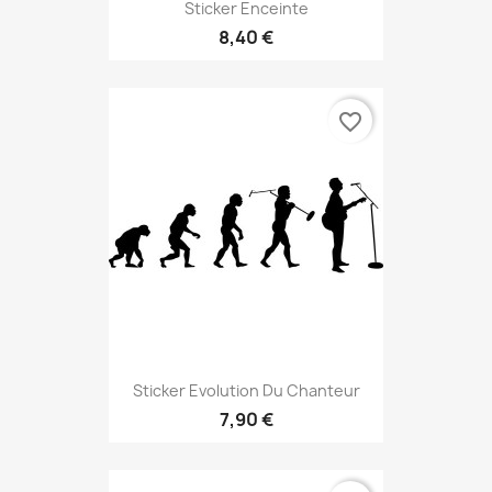
Sticker Enceinte
8,40 €
favorite_border
Sticker Evolution Du Chanteur
7,90 €