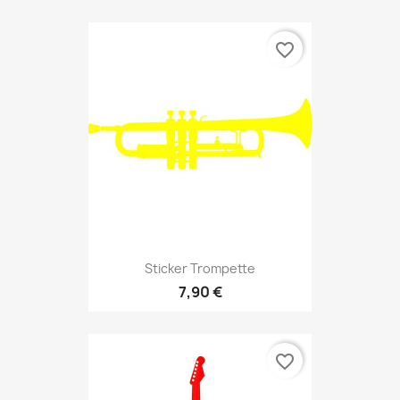
favorite_border
Sticker Trompette
7,90 €
favorite_border