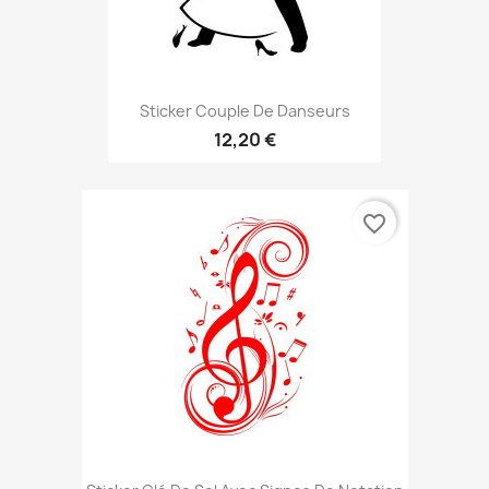
Sticker Couple De Danseurs
12,20 €
favorite_border