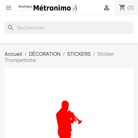
shopping_cart


(0)
search
Accueil
DÉCORATION
STICKERS
Sticker
Trompettiste