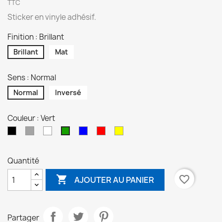
TTC
Sticker en vinyle adhésif.
Finition : Brillant
Brillant
Mat
Sens : Normal
Normal
Inversé
Couleur : Vert
Noir
Gris
Blanc
Bleu
Rouge
Jaune
Vert
Quantité

favorite_border
AJOUTER AU PANIER
Partager