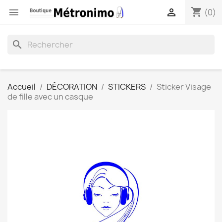
shopping_cart


(0)
search
Accueil
DÉCORATION
STICKERS
Sticker Visage
de fille avec un casque