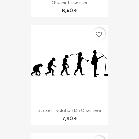
Sticker Enceinte
8,40 €
favorite_border
Sticker Evolution Du Chanteur
7,90 €