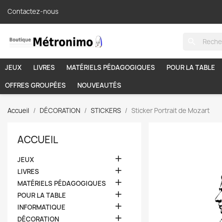
Contactez-nous
search
JEUX
LIVRES
MATÉRIELS PÉDAGOGIQUES
POUR LA TABLE
OFFRES GROUPÉES
NOUVEAUTÉS
Accueil
DÉCORATION
STICKERS
Sticker Portrait de Mozart
ACCUEIL

JEUX

LIVRES

MATÉRIELS PÉDAGOGIQUES

POUR LA TABLE

INFORMATIQUE

DÉCORATION