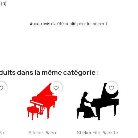
 (0)
Aucun avis n'a été publié pour le moment.
duits dans la même catégorie :
te_border
favorite_border
favorite_border
ide
Aperçu rapide
Aperçu rapide


Sol
Sticker Piano
Sticker Fille Pianiste