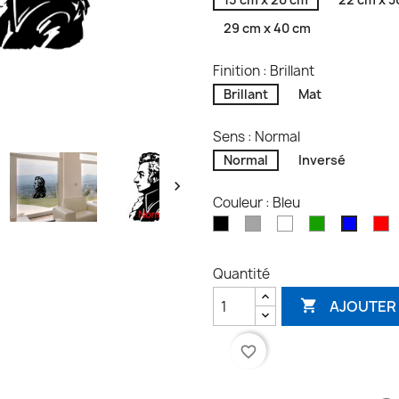
29 cm x 40 cm
Finition : Brillant
Brillant
Mat
Sens : Normal
Normal
Inversé

Couleur : Bleu
Noir
Gris
Blanc
Vert
R
Bleu
Quantité
AJOUTER 

favorite_border