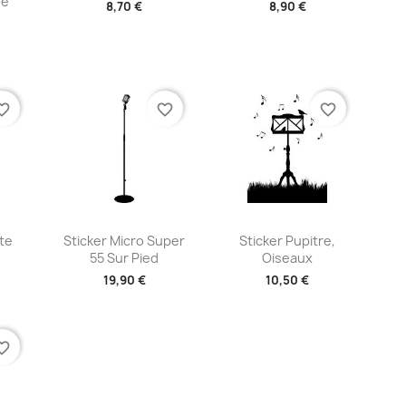
De
8,70 €
8,90 €
+2
+2
te_border
favorite_border
favorite_border
ide
Aperçu rapide
Aperçu rapide


te
Sticker Micro Super
Sticker Pupitre,
55 Sur Pied
Oiseaux
19,90 €
10,50 €
+2
+2
te_border