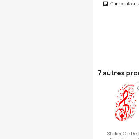
Commentaires
7 autres pro
favori
Aperçu rap

Sticker Clé De 