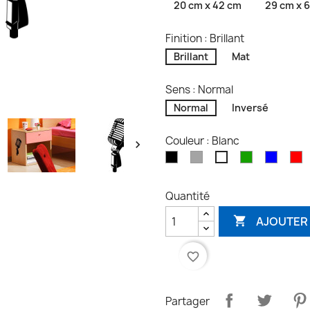
20 cm x 42 cm
29 cm x 
Finition : Brillant
Brillant
Mat
Sens : Normal
Normal
Inversé
Couleur : Blanc

Noir
Gris
Vert
Bleu
R
Blanc
Quantité
AJOUTER 

favorite_border
Partager