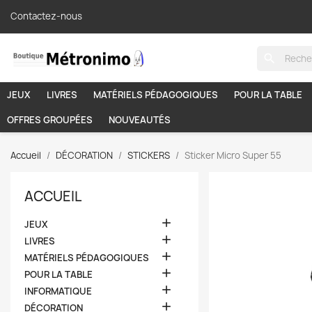
Contactez-nous
search
JEUX
LIVRES
MATÉRIELS PÉDAGOGIQUES
POUR LA TABLE
OFFRES GROUPÉES
NOUVEAUTÉS
Accueil
DÉCORATION
STICKERS
Sticker Micro Super 55
ACCUEIL

JEUX

LIVRES

MATÉRIELS PÉDAGOGIQUES

POUR LA TABLE

INFORMATIQUE

DÉCORATION