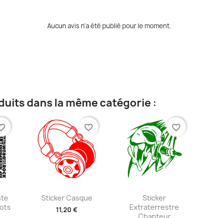
Aucun avis n'a été publié pour le moment.
duits dans la même catégorie :
te_border
favorite_border
favorite_border
ide
Aperçu rapide
Aperçu rapide


ste
Sticker Casque
Sticker
ots
Extraterrestre
11,20 €
Chanteur