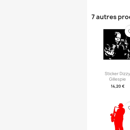
7 autres pro
favori
Aperçu rap

Sticker Dizz
Gillespie
14,20 €
+2
favori