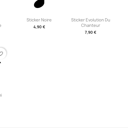
ide
Aperçu rapide
Aperçu rapide


Sticker Noire
Sticker Evolution Du
e
Chanteur
4,90 €
7,90 €
+2
+2
te_border
ide
i