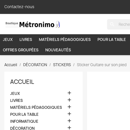
Contactez-nous
search
JEUX
LIVRES
MATÉRIELS PÉDAGOGIQUES
POUR LA TABLE
OFFRES GROUPÉES
NOUVEAUTÉS
Accueil
DÉCORATION
STICKERS
Sticker Guitare sur son pied
ACCUEIL

JEUX

LIVRES

MATÉRIELS PÉDAGOGIQUES

POUR LA TABLE

INFORMATIQUE

DÉCORATION