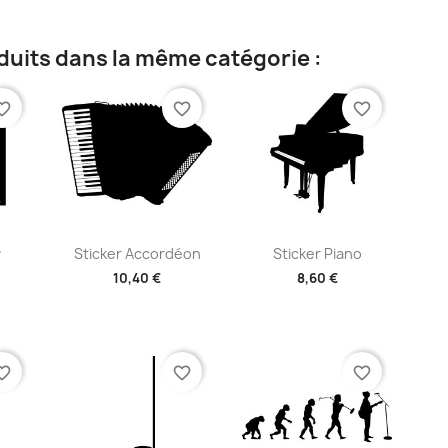
duits dans la même catégorie :
te_border
favorite_border
favorite_border
ide
Aperçu rapide
Aperçu rapide


y
Sticker Accordéon
Sticker Piano
10,40 €
8,60 €
+2
+2
te_border
favorite_border
favorite_border