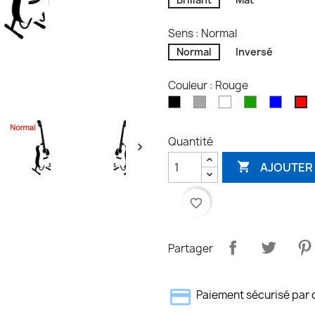
Sens : Normal
Normal
Inversé
Couleur : Rouge
Noir
Gris
Blanc
Vert
Bleu
R
Quantité

AJOUTER 

favorite_border
Partager
Paiement sécurisé par 