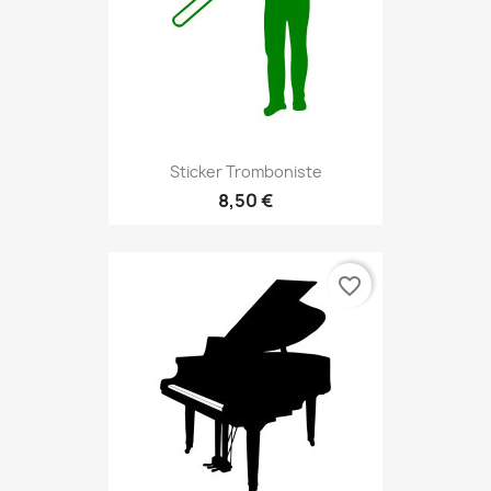
Sticker Tromboniste
8,50 €
favorite_border