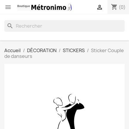
shopping_cart


(0)
search
Accueil
DÉCORATION
STICKERS
Sticker Couple
de danseurs