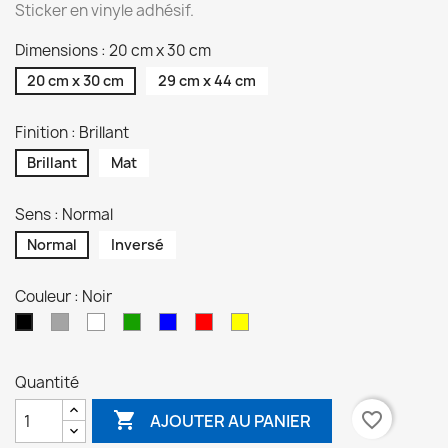
Sticker en vinyle adhésif.
Dimensions : 20 cm x 30 cm
20 cm x 30 cm
29 cm x 44 cm
Finition : Brillant
Brillant
Mat
Sens : Normal
Normal
Inversé
Couleur : Noir
Gris
Blanc
Vert
Bleu
Rouge
Jaune
Noir
Quantité

favorite_border
AJOUTER AU PANIER