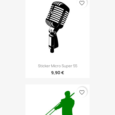
favorite_border
Sticker Micro Super 55
9,90 €
favorite_border