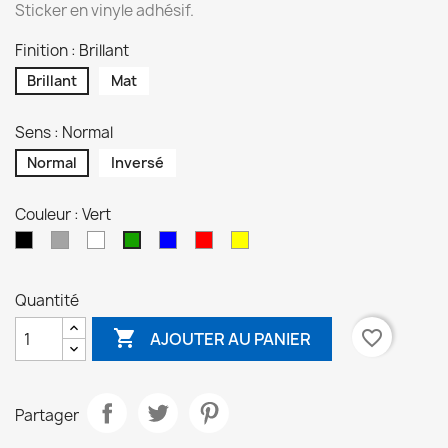
Sticker en vinyle adhésif.
Finition : Brillant
Brillant
Mat
Sens : Normal
Normal
Inversé
Couleur : Vert
Noir
Gris
Blanc
Bleu
Rouge
Jaune
Vert
Quantité

favorite_border
AJOUTER AU PANIER
Partager