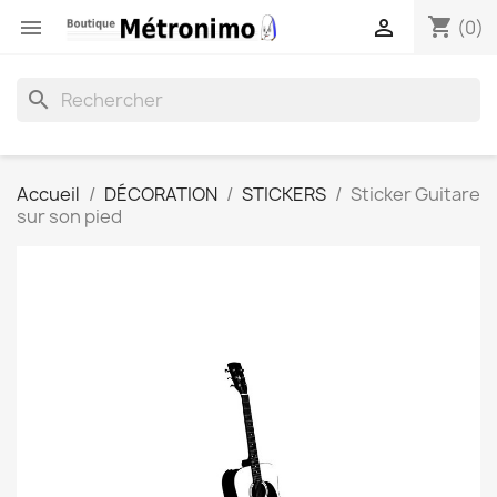
shopping_cart


(0)
search
Accueil
DÉCORATION
STICKERS
Sticker Guitare
sur son pied