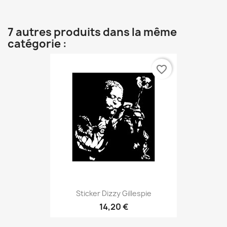
7 autres produits dans la même
catégorie :
favorite_border
Sticker Dizzy Gillespie
14,20 €