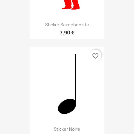
Sticker Saxophoniste
7,90 €
favorite_border
Sticker Noire