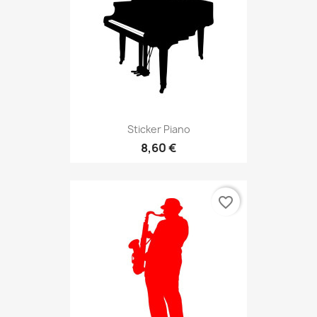
Sticker Piano
8,60 €
favorite_border