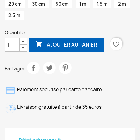
20 cm
30 cm
50 cm
1 m
1,5 m
2 m
2,5 m
Quantité

favorite_border
AJOUTER AU PANIER
Partager
Paiement sécurisé par carte bancaire
Livraison gratuite à partir de 35 euros