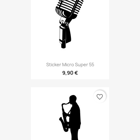
Sticker Micro Super 55
9,90 €
favorite_border