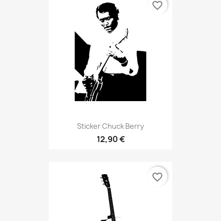
favorite_border
Sticker Chuck Berry
12,90 €
favorite_border