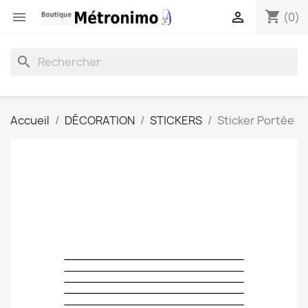
shopping_cart


(0)
search
Accueil
DÉCORATION
STICKERS
Sticker Portée