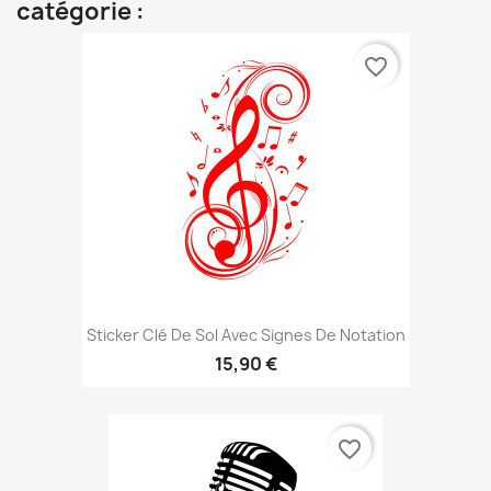
catégorie :
favorite_border
Sticker Clé De Sol Avec Signes De Notation
15,90 €
favorite_border