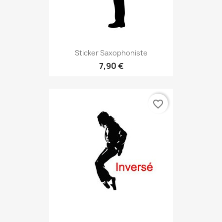
Sticker Saxophoniste
7,90 €
favorite_border