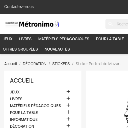
Contactez-nous
search
JEUX
LIVRES
MATÉRIELS PÉDAGOGIQUES
POUR LA TABLE
OFFRES GROUPÉES
NOUVEAUTÉS
Accueil
DÉCORATION
STICKERS
Sticker Portrait de Mozart
ACCUEIL

JEUX

LIVRES

MATÉRIELS PÉDAGOGIQUES

POUR LA TABLE

INFORMATIQUE

DÉCORATION