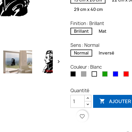
29 cm x 40 cm
Finition : Brillant
Brillant
Mat
Sens : Normal
Normal
Inversé

Couleur : Blanc
Noir
Gris
Vert
Bleu
R
Blanc
Quantité
AJOUTER 

favorite_border