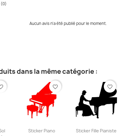
 (0)
Aucun avis n'a été publié pour le moment.
duits dans la même catégorie :
te_border
favorite_border
favorite_border
ide
Aperçu rapide
Aperçu rapide


Sol
Sticker Piano
Sticker Fille Pianiste