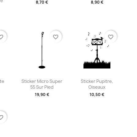
De
8,70 €
8,90 €
+2
+2
te_border
favorite_border
favorite_border
ide
Aperçu rapide
Aperçu rapide


te
Sticker Micro Super
Sticker Pupitre,
55 Sur Pied
Oiseaux
19,90 €
10,50 €
+2
+2
te_border