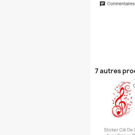
Commentaires
7 autres pro
favori
Aperçu rap

Sticker Clé De 