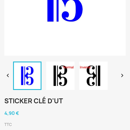


STICKER CLÉ D'UT
4,90 €
TTC