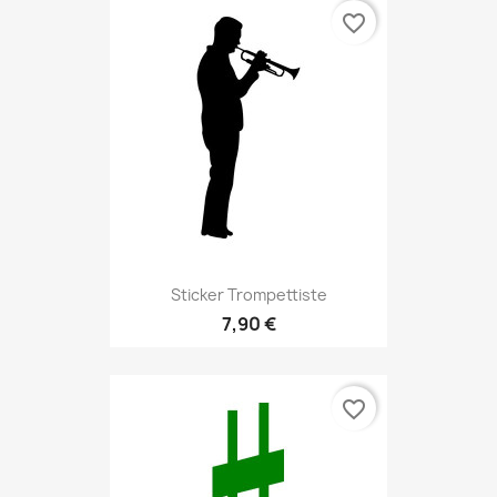
favorite_border
Sticker Trompettiste
7,90 €
favorite_border