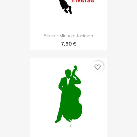
Sticker Michael Jackson
7,90 €
favorite_border