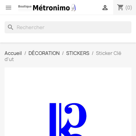
shopping_cart


(0)
search
Accueil
DÉCORATION
STICKERS
Sticker Clé
d'ut