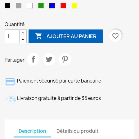
Noir
Gris
Blanc
Vert
Rouge
Jaune
Bleu
Quantité

favorite_border
AJOUTER AU PANIER
Partager
Paiement sécurisé par carte bancaire
Livraison gratuite à partir de 35 euros
Description
Détails du produit