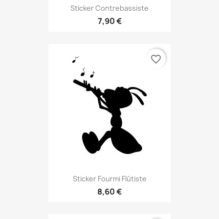
Sticker Contrebassiste
7,90 €
favorite_border
Sticker Fourmi Flûtiste
8,60 €