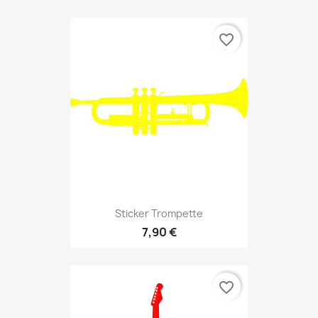
favorite_border
Sticker Trompette
7,90 €
favorite_border