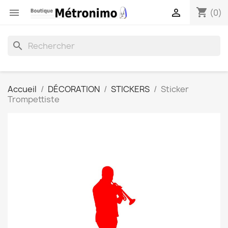
shopping_cart


(0)
search
Accueil
DÉCORATION
STICKERS
Sticker
Trompettiste