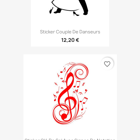
Sticker Couple De Danseurs
12,20 €
favorite_border