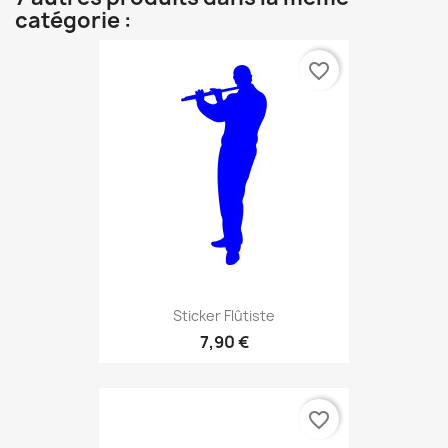
catégorie :
favorite_border
Sticker Flûtiste
7,90 €
favorite_border