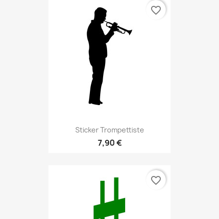
favorite_border
Sticker Trompettiste
7,90 €
favorite_border