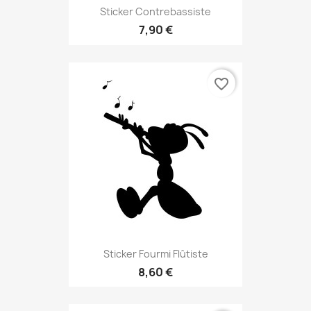
Sticker Contrebassiste
7,90 €
favorite_border
Sticker Fourmi Flûtiste
8,60 €