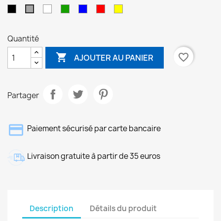
Noir
Blanc
Vert
Bleu
Rouge
Jaune
Gris
Quantité

favorite_border
AJOUTER AU PANIER
Partager
Paiement sécurisé par carte bancaire
Livraison gratuite à partir de 35 euros
Description
Détails du produit