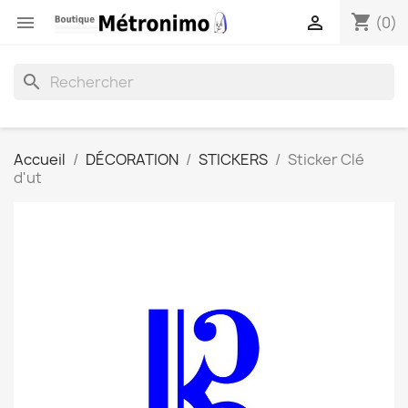
shopping_cart


(0)
search
Accueil
DÉCORATION
STICKERS
Sticker Clé
d'ut