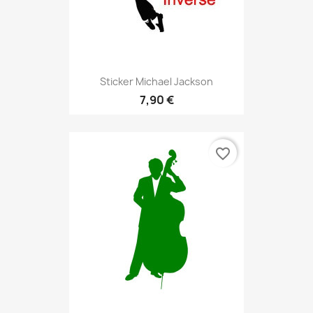
Sticker Michael Jackson
7,90 €
favorite_border