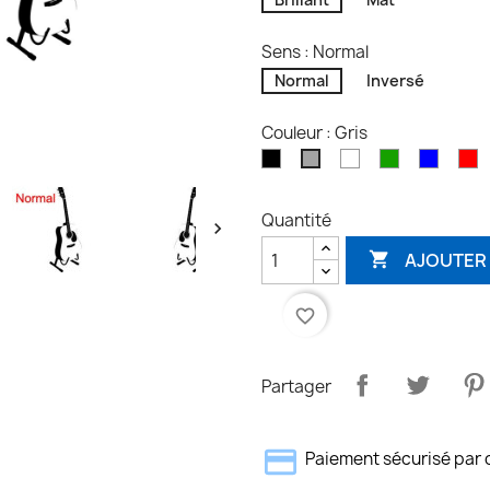
Sens : Normal
Normal
Inversé
Couleur : Gris
Noir
Blanc
Vert
Bleu
R
Gris
Quantité

AJOUTER 

favorite_border
Partager
Paiement sécurisé par 