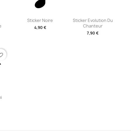
ide
Aperçu rapide
Aperçu rapide


Sticker Noire
Sticker Evolution Du
e
Chanteur
4,90 €
7,90 €
+2
+2
te_border
ide
i