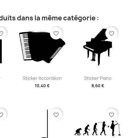
duits dans la même catégorie :
te_border
favorite_border
favorite_border
ide
Aperçu rapide
Aperçu rapide


y
Sticker Accordéon
Sticker Piano
10,40 €
8,60 €
+2
+2
te_border
favorite_border
favorite_border