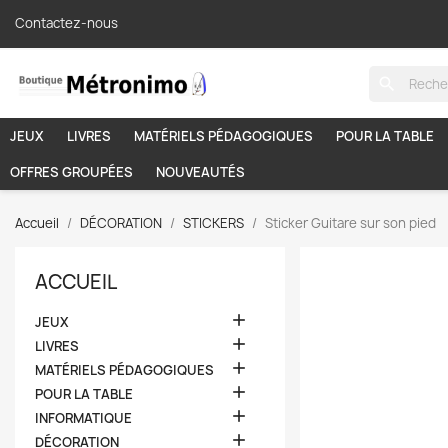
Contactez-nous
search
JEUX
LIVRES
MATÉRIELS PÉDAGOGIQUES
POUR LA TABLE
OFFRES GROUPÉES
NOUVEAUTÉS
Accueil
DÉCORATION
STICKERS
Sticker Guitare sur son pied
ACCUEIL

JEUX

LIVRES

MATÉRIELS PÉDAGOGIQUES

POUR LA TABLE

INFORMATIQUE

DÉCORATION