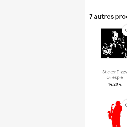
7 autres pro
favori
Aperçu rap

Sticker Dizz
Gillespie
14,20 €
+2
favori