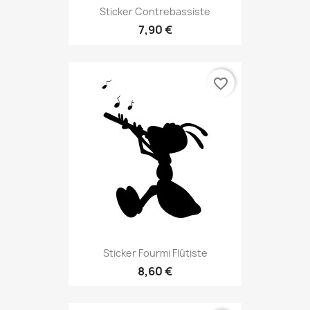
Sticker Contrebassiste
7,90 €
favorite_border
Sticker Fourmi Flûtiste
8,60 €