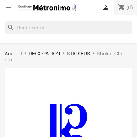
shopping_cart


(0)
search
Accueil
DÉCORATION
STICKERS
Sticker Clé
d'ut