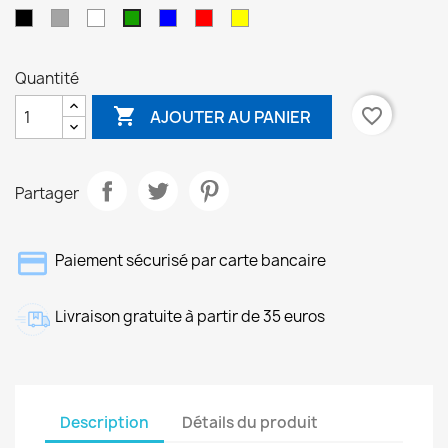
Noir
Gris
Blanc
Bleu
Rouge
Jaune
Vert
Quantité

favorite_border
AJOUTER AU PANIER
Partager
Paiement sécurisé par carte bancaire
Livraison gratuite à partir de 35 euros
Description
Détails du produit