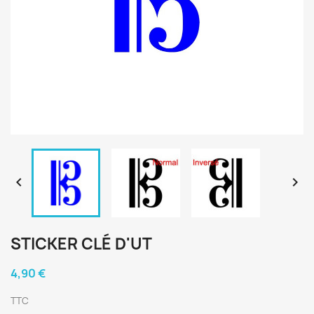


STICKER CLÉ D'UT
4,90 €
TTC