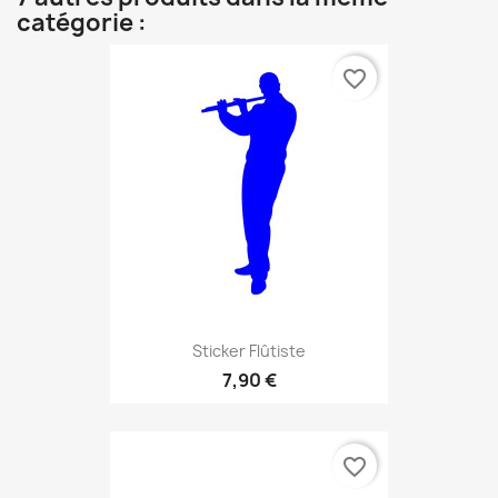
catégorie :
favorite_border
Sticker Flûtiste
7,90 €
favorite_border