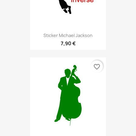
Sticker Michael Jackson
7,90 €
favorite_border