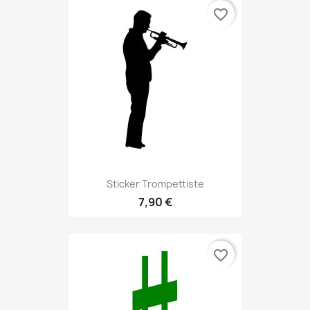
favorite_border
Sticker Trompettiste
7,90 €
favorite_border