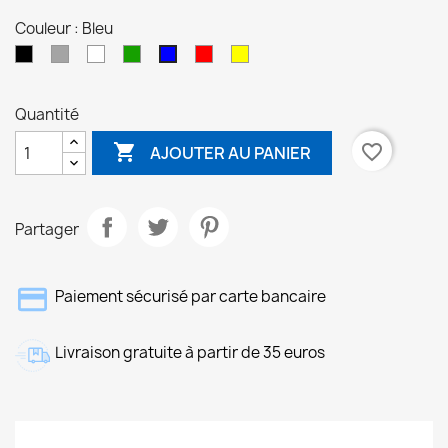
Couleur : Bleu
Noir
Gris
Blanc
Vert
Rouge
Jaune
Bleu
Quantité

favorite_border
AJOUTER AU PANIER
Partager
Paiement sécurisé par carte bancaire
Livraison gratuite à partir de 35 euros