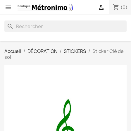
shopping_cart


(0)
search
Accueil
DÉCORATION
STICKERS
Sticker Clé de
sol