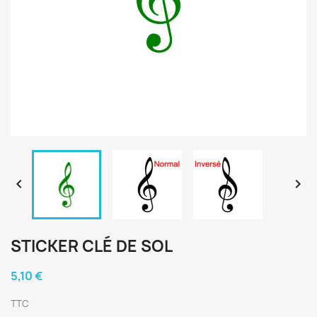


STICKER CLÉ DE SOL
5,10 €
TTC