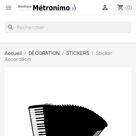
shopping_cart


(0)
search
Accueil
DÉCORATION
STICKERS
Sticker
Accordéon