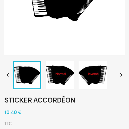


STICKER ACCORDÉON
10,40 €
TTC