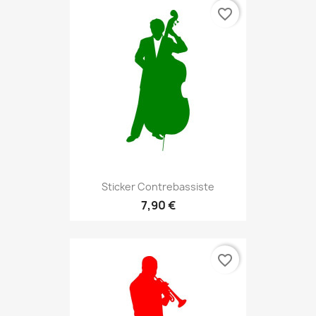
favorite_border
Sticker Contrebassiste
7,90 €
favorite_border