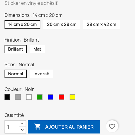
Sticker en vinyle adhésif.
Dimensions : 14 cm x 20 cm
14 cm x 20 cm
20 cm x 29 cm
29 cm x 42 cm
Finition : Brillant
Brillant
Mat
Sens : Normal
Normal
Inversé
Couleur : Noir
Gris
Blanc
Vert
Bleu
Rouge
Jaune
Noir
Quantité

favorite_border
AJOUTER AU PANIER